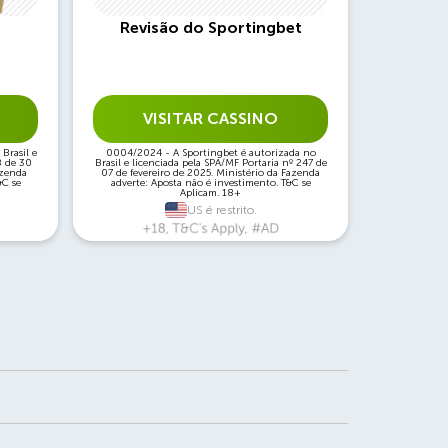
Revisão do Sportingbet
VISITAR CASSINO
Brasil e
0004/2024 - A Sportingbet é autorizada no
8 de 30
Brasil e licenciada pela SPA/MF Portaria nº 247 de
azenda
07 de fevereiro de 2025. Ministério da Fazenda
&C se
adverte: Aposta não é investimento. T&C se
Aplicam. 18+
US é restrito.