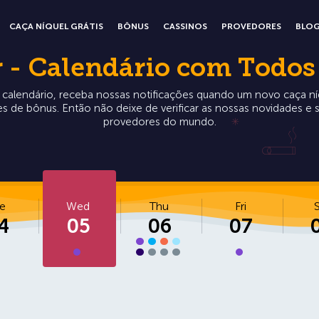
Rodadas Gr
Mel
CAÇA NÍQUEL GRÁTIS
BÔNUS
CASSINOS
PROVEDORES
BLO
Video Slots
Slots de Frut
Códigos de
Mét
r - Calendário com Todos
 calendário, receba nossas notificações quando um novo caça níq
s de bônus. Então não deixe de verificar as nossas novidades e s
provedores do mundo.
e
Wed
Thu
Fri
4
05
06
07