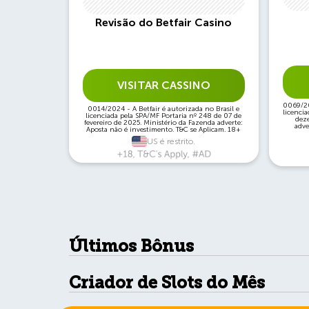
Revisão do Betfair Casino
VISITAR CASSINO
0069/20
0014/2024 - A Betfair é autorizada no Brasil e
licenci
licenciada pela SPA/MF Portaria nº 248 de 07 de
dez
fevereiro de 2025. Ministério da Fazenda adverte:
adve
Aposta não é investimento. T&C se Aplicam. 18+
US é restrito.
Últimos Bônus
Criador de Slots do Mês