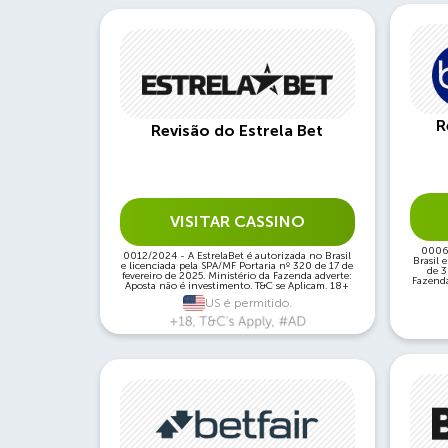
R
Revisão do Estrela Bet
VISITAR CASSINO
0006/
0012/2024 - A EstrelaBet é autorizada no Brasil
Brasil 
e licenciada pela SPA/MF Portaria nº 320 de 17 de
de 3
fevereiro de 2025. Ministério da Fazenda adverte:
Fazenda
Aposta não é investimento. T&C se Aplicam. 18+
US é permitido.