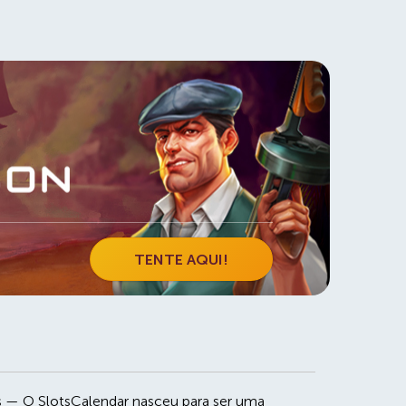
TENTE AQUI!
es — O SlotsCalendar nasceu para ser uma