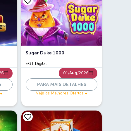
Sugar Duke 1000
EGT Digital
26
01/
Aug
/2026
S
PARA MAIS DETALHES
Veja as Melhores Ofertas