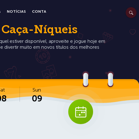
átis Sem Depósito
hores Casinos Online do Brasil
Bônus Sem Depósito
Casinos Criptográf
G
NOTÍCIAS
CONTA
as
Slots Clássicos
Login
Registro
 Bônus do Cassino 2024
odos de Pagamento Casino
Melhores Sites de C
 Caça-Níqueis
uel estiver disponível, aproveite e jogue hoje em
e divertir muito em novos títulos dos melhores
Sat
Sun
08
09