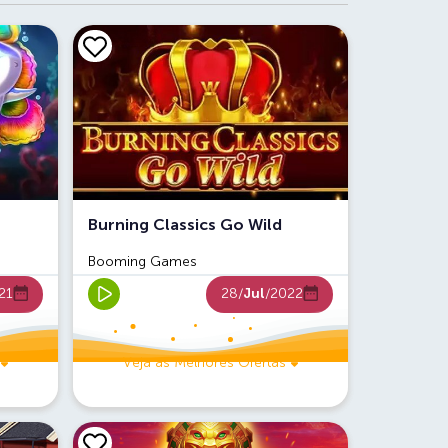
Burning Classics Go Wild
Booming Games
21
28/
Jul
/2022
Veja as Melhores Ofertas