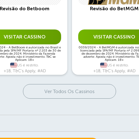
Revisão do Betboom
Revisão do BetMGM
VISITAR CASSINO
VISITAR CASSINO
24 - A BetBoom é autorizada no Brasil e
0036/2024 - A BetMGM é autorizada no 
ada pela SPA/MF Portaria nº 2.103 de 30 de
licenciada pela SPA/MF Portaria nº 2.09
embro de 2024. Ministério da Fazenda
de dezembro de 2024. Ministério da F
rte: Aposta não é investimento. T&C se
adverte: Aposta não é investimento. T
Aplicam. 18+
Aplicam. 18+
US é restrito.
US é restrito.
Ver Todos Os Cassinos