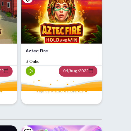
Aztec Fire
3 Oaks
22
04/
Aug
/2022
Veja as Melhores Ofertas