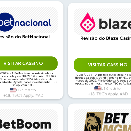
evisão do BetNacional
Revisão do Blaze Casi
VISITAR CASSINO
VISITAR CASSINO
2024 - A BetNacional é autorizada no
0053/2024 - A Blaze é autorizada no Br
e licenciada pela SPA/MF Portaria nº 2.092
licenciada pela SPA/MF Portaria nº 471 d
0 de dezembro de 2024. Ministério da
março de 2025. Ministério da Fazenda a
 adverte: Aposta não é investimento. T&C
Aposta não é investimento. T&C se Aplic
se Aplicam. 18+
US é restrito.
US é restrito.