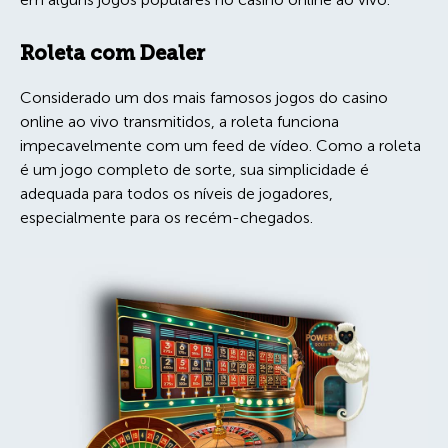
Roleta com Dealer
Considerado um dos mais famosos jogos do casino
online ao vivo transmitidos, a roleta funciona
impecavelmente com um feed de vídeo. Como a roleta
é um jogo completo de sorte, sua simplicidade é
adequada para todos os níveis de jogadores,
especialmente para os recém-chegados.