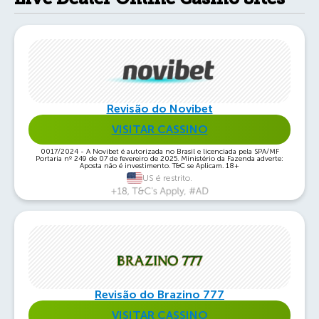
Live Dealer Online Casino Sites
Revisão do Novibet
VISITAR CASSINO
0017/2024 - A Novibet é autorizada no Brasil e licenciada pela SPA/MF
Portaria nº 249 de 07 de fevereiro de 2025. Ministério da Fazenda adverte:
Aposta não é investimento. T&C se Aplicam. 18+
US é restrito.
Revisão do Brazino 777
VISITAR CASSINO