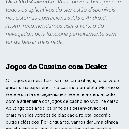
Dica SlotsCalendar
: Você deve saber que nem
todos os aplicativos do site estão disponíveis
nos sistemas operacionais iOS e Android.
Assim, recomendamos usar a versão do
navegador, pois funciona perfeitamente sem
ter de baixar mais nada.
Jogos do Cassino com Dealer
Os jogos de mesa tornaram-se uma obrigação se você
quiser uma experiência no cassino completa. Mesmo se
você é um fã de caça-níqueis, você ficará encantado
com a adrenalina dos jogos de casino ao vivo lhe darão.
Ao longo dos anos, os principais desenvolvedores
criaram várias versões de blackjack, roleta, bacará e
outros clássicos. Por enquanto, vamos dar uma olhada
em alguns jogos populares no casino online ao vivo.