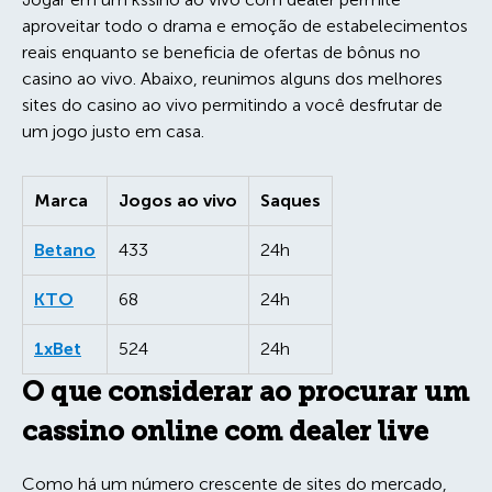
aproveitar todo o drama e emoção de estabelecimentos
reais enquanto se beneficia de ofertas de bônus no
casino ao vivo. Abaixo, reunimos alguns dos melhores
sites do casino ao vivo permitindo a você desfrutar de
um jogo justo em casa.
Marca
Jogos ao vivo
Saques
Betano
433
24h
KTO
68
24h
1xBet
524
24h
O que considerar ao procurar um
cassino online com dealer live
Como há um número crescente de sites do mercado,