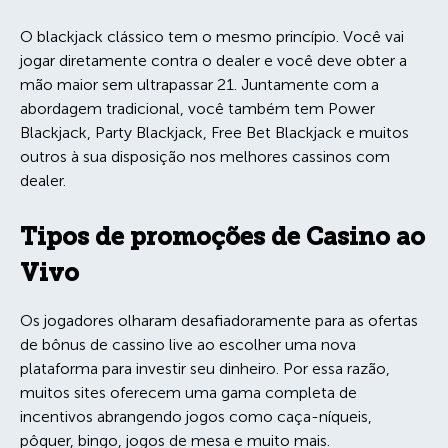
O blackjack clássico tem o mesmo princípio. Você vai
jogar diretamente contra o dealer e você deve obter a
mão maior sem ultrapassar 21. Juntamente com a
abordagem tradicional, você também tem Power
Blackjack, Party Blackjack, Free Bet Blackjack e muitos
outros à sua disposição nos melhores cassinos com
dealer.
Tipos de promoções de Casino ao
Vivo
Os jogadores olharam desafiadoramente para as ofertas
de bônus de cassino live ao escolher uma nova
plataforma para investir seu dinheiro. Por essa razão,
muitos sites oferecem uma gama completa de
incentivos abrangendo jogos como caça-níqueis,
pôquer, bingo, jogos de mesa e muito mais.