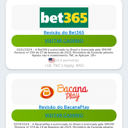
Revisão do Bet365
VISITAR CASSINO
0021/2024 - A Bet365 é autorizada no Brasil e licenciada pela SPA/MF
Portaria nº 250 de 07 de fevereiro de 2025. Ministério da Fazenda adverte:
Aposta não é investimento. T&C se Aplicam. 18+
US é permitido.
Revisão do BacanaPlay
VISITAR CASSINO
0074/2024 - A BacanaPlay é autorizada no Brasil e licenciada pela SPA/MF
Portaria nº 374 de 24 de fevereiro de 2025. Ministério da Fazenda adverte: