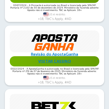
0067/2024 - A Pinnacle é autorizada no Brasil e licenciada pela SPA/MF
Portaria nº 2.102 de 30 de dezembro de 2024. Ministério da Fazenda adverte:
Aposta não é investimento. T&C se Aplicam. 18+
US é restrito.
Revisão do ApostaGanha
VISITAR CASSINO
0022/2024 - A ApostaGanha é autorizada no Brasil e licenciada pela SPA/MF
Portaria nº 251 de 07 de fevereiro de 2025. Ministério da Fazenda adverte:
Aposta não é investimento. T&C se Aplicam. 18+
US é restrito.