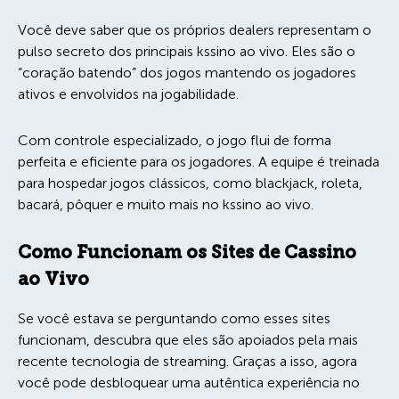
Você deve saber que os próprios dealers representam o
pulso secreto dos principais kssino ao vivo. Eles são o
“coração batendo” dos jogos mantendo os jogadores
ativos e envolvidos na jogabilidade.
Com controle especializado, o jogo flui de forma
perfeita e eficiente para os jogadores. A equipe é treinada
para hospedar jogos clássicos, como blackjack, roleta,
bacará, pôquer e muito mais no kssino ao vivo.
Como Funcionam os Sites de Cassino
ao Vivo
Se você estava se perguntando como esses sites
funcionam, descubra que eles são apoiados pela mais
recente tecnologia de streaming. Graças a isso, agora
você pode desbloquear uma autêntica experiência no