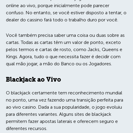
online ao vivo, porque inicialmente pode parecer
confuso. No entanto, se você estiver disposto a tentar, o
dealer do cassino fará todo o trabalho duro por você.
Você também precisa saber uma coisa ou duas sobre as
cartas. Todas as cartas têm um valor de ponto, exceto
pelos termos e cartas de rosto, como Jacks, Queens e
Kings. Agora, tudo o que necessita fazer é decidir com
qual mão jogar, a mão do Banco ou os Jogadores.
Blackjack ao Vivo
O blackjack certamente tem reconhecimento mundial
no ponto, uma vez fazendo uma transição perfeita para
ao vivo casino. Dada a sua popularidade, o jogo evoluiu
para diferentes variantes. Alguns sites de blackjack
permitem fazer apostas laterais e oferecem seguro e
diferentes recursos.