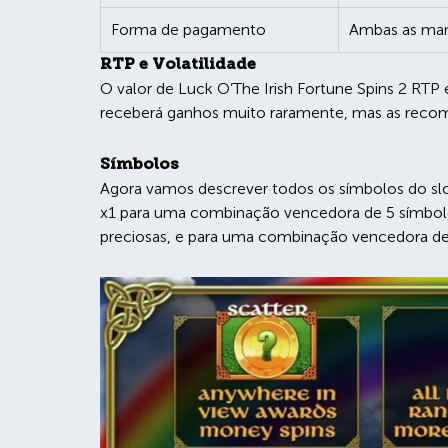
Forma de pagamento
Ambas as man
RTP e Volatilidade
O valor de Luck O’The Irish Fortune Spins 2 RTP 
receberá ganhos muito raramente, mas as recomp
Símbolos
Agora vamos descrever todos os símbolos do slot
x1 para uma combinação vencedora de 5 símbolo
preciosas, e para uma combinação vencedora de 5