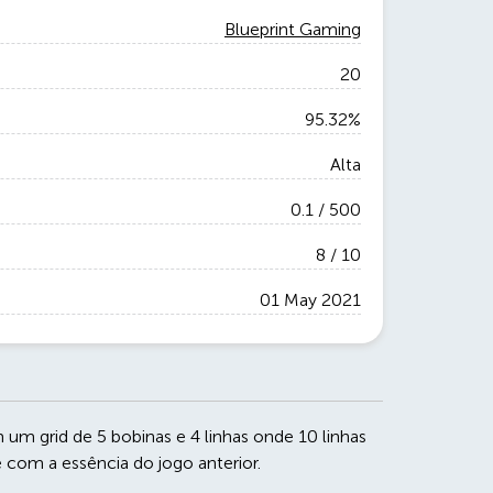
Blueprint Gaming
20
95.32%
Alta
0.1
/
500
8 / 10
01 May 2021
 um grid de 5 bobinas e 4 linhas onde 10 linhas
com a essência do jogo anterior.