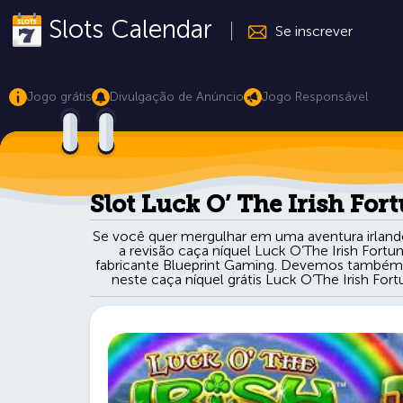
Slots
Calendar
Se inscrever
Jogo grátis
Divulgação de Anúncio
Jogo Responsável
Slot Luck O’ The Irish For
Se você quer mergulhar em uma aventura irland
a revisão caça níquel Luck O’The Irish Fort
fabricante Blueprint Gaming. Devemos també
neste caça níquel grátis Luck O’The Irish Fo