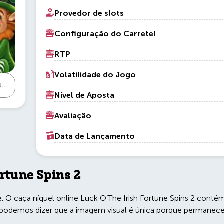
Provedor de slots
Configuração do Carretel
RTP
Volatilidade do Jogo
JOGUE PARA SE DIVERTIR LUCK O’ THE IRISH FORTUNE SPINS 2
Nível de Aposta
Avaliação
Data de Lançamento
rtune Spins 2
e. O caça níquel online Luck O’The Irish Fortune Spins 2 contém
podemos dizer que a imagem visual é única porque permanece 