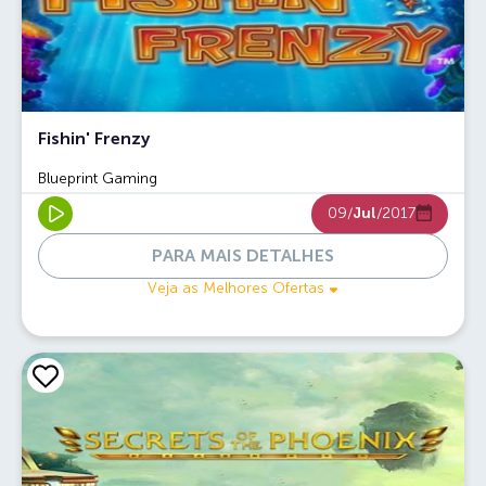
Fishin' Frenzy
Blueprint Gaming
09/
Jul
/2017
PARA MAIS DETALHES
Veja as Melhores Ofertas