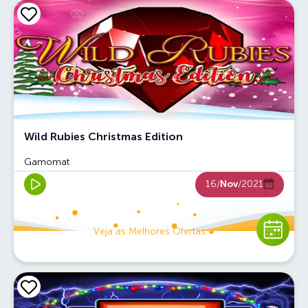
Wild Rubies Christmas Edition
Gamomat
16/
Nov
/2021
Veja as Melhores Ofertas