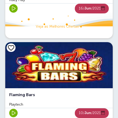
16/
Jun
/2021
Veja as Melhores Ofertas
Flaming Bars
Playtech
10/
Jun
/2021