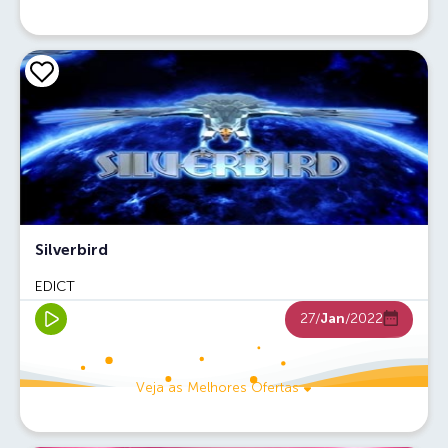
Silverbird
EDICT
27/
Jan
/2022
Veja as Melhores Ofertas