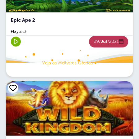
Epic Ape 2
Playtech
29/
Jul
/2021
Veja as Melhores Ofertas