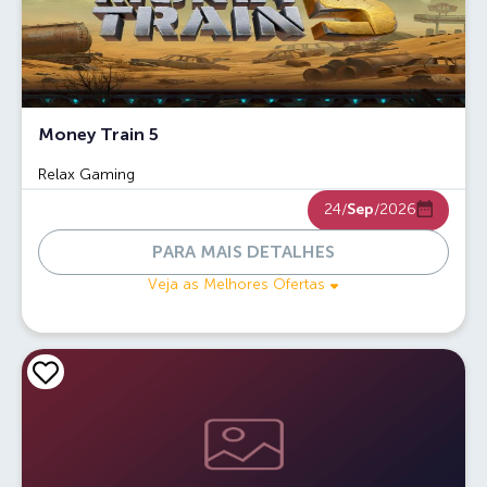
Money Train 5
Relax Gaming
24/
Sep
/2026
PARA MAIS DETALHES
Veja as Melhores Ofertas