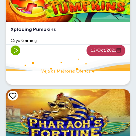
Xploding Pumpkins
Oryx Gaming
12/
Oct
/2021
Veja as Melhores Ofertas