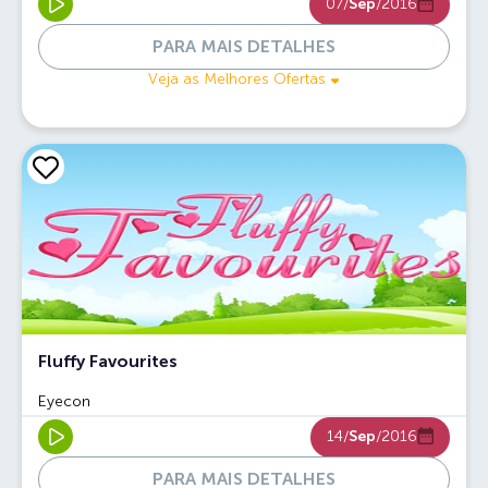
07/
Sep
/2016
PARA MAIS DETALHES
Veja as Melhores Ofertas
Fluffy Favourites
Eyecon
14/
Sep
/2016
PARA MAIS DETALHES