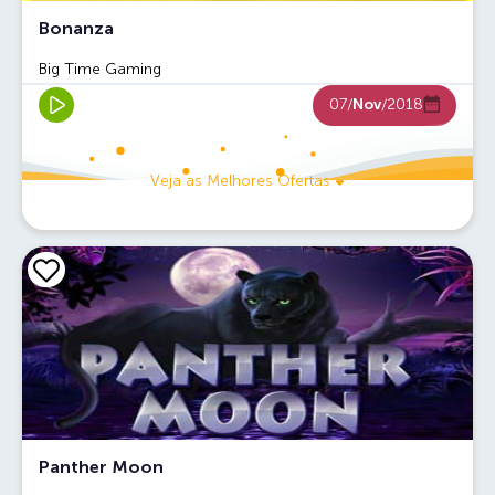
Bonanza
Big Time Gaming
07/
Nov
/2018
Veja as Melhores Ofertas
Panther Moon