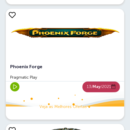
Phoenix Forge
Pragmatic Play
13/
May
/2021
Veja as Melhores Ofertas