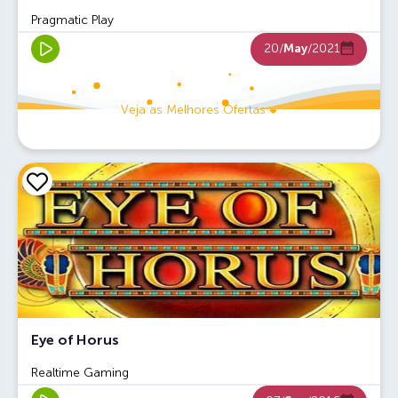
Pragmatic Play
20/
May
/2021
Veja as Melhores Ofertas
Eye of Horus
Realtime Gaming