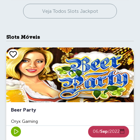
Veja Todos Slots Jackpot
Slots Móveis
Beer Party
Oryx Gaming
06/
Sep
/2022