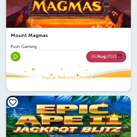
Mount Magmas
Push Gaming
26/
Aug
/2021
Veja as Melhores Ofertas