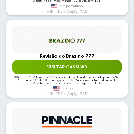
Aposta não é investimento. T&C se Aplicam. 18+
US é permitido.
Revisão do Brazino 777
VISITAR CASSINO
0023/2024 - A Brazino 777 é autorizada no Brasil e licenciada pela SPA/MF
Portaria nº 466 de 10 de março de 2025. Ministério da Fazenda adverte:
Aposta não é investimento. T&C se Aplicam. 18+
US é restrito.