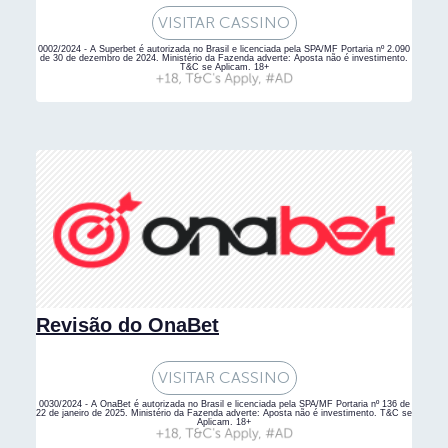
VISITAR CASSINO
0002/2024 - A Superbet é autorizada no Brasil e licenciada pela SPA/MF Portaria nº 2.090
de 30 de dezembro de 2024. Ministério da Fazenda adverte: Aposta não é investimento.
T&C se Aplicam. 18+
Revisão do OnaBet
VISITAR CASSINO
0030/2024 - A OnaBet é autorizada no Brasil e licenciada pela SPA/MF Portaria nº 136 de
22 de janeiro de 2025. Ministério da Fazenda adverte: Aposta não é investimento. T&C se
Aplicam. 18+