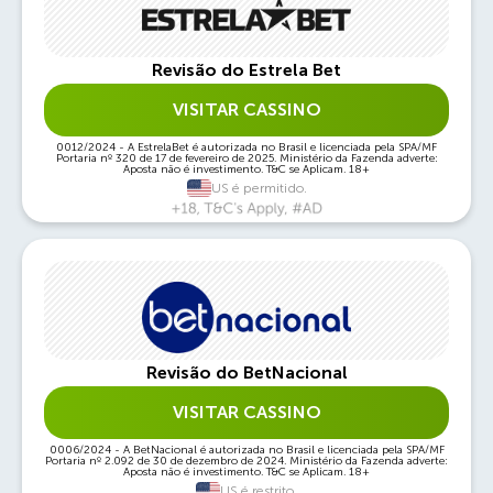
Revisão do Estrela Bet
VISITAR CASSINO
0012/2024 - A EstrelaBet é autorizada no Brasil e licenciada pela SPA/MF
Portaria nº 320 de 17 de fevereiro de 2025. Ministério da Fazenda adverte:
Aposta não é investimento. T&C se Aplicam. 18+
US é permitido.
Revisão do BetNacional
VISITAR CASSINO
0006/2024 - A BetNacional é autorizada no Brasil e licenciada pela SPA/MF
Portaria nº 2.092 de 30 de dezembro de 2024. Ministério da Fazenda adverte:
Aposta não é investimento. T&C se Aplicam. 18+
US é restrito.