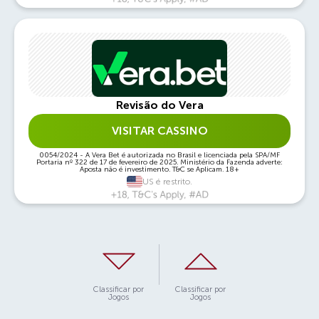
Revisão do Vera
VISITAR CASSINO
0054/2024 - A Vera Bet é autorizada no Brasil e licenciada pela SPA/MF
Portaria nº 322 de 17 de fevereiro de 2025. Ministério da Fazenda adverte:
Aposta não é investimento. T&C se Aplicam. 18+
US é restrito.
Classificar por
Classificar por
Jogos
Jogos