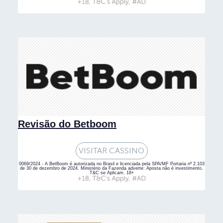
Revisão do Betboom
VISITAR CASSINO
0069/2024 - A BetBoom é autorizada no Brasil e licenciada pela SPA/MF Portaria nº 2.103
de 30 de dezembro de 2024. Ministério da Fazenda adverte: Aposta não é investimento.
T&C se Aplicam. 18+