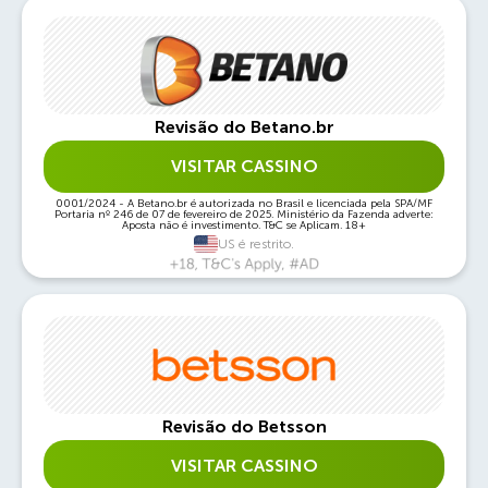
Revisão do Betano.br
VISITAR CASSINO
0001/2024 - A Betano.br é autorizada no Brasil e licenciada pela SPA/MF
Portaria nº 246 de 07 de fevereiro de 2025. Ministério da Fazenda adverte:
Aposta não é investimento. T&C se Aplicam. 18+
US é restrito.
Revisão do Betsson
VISITAR CASSINO