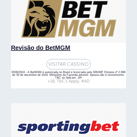
Revisão do BetMGM
VISITAR CASSINO
0036/2024 - A BetMGM é autorizada no Brasil e licenciada pela SPA/MF Portaria nº 2.098
de 30 de dezembro de 2024. Ministério da Fazenda adverte: Aposta não é investimento.
T&C se Aplicam. 18+