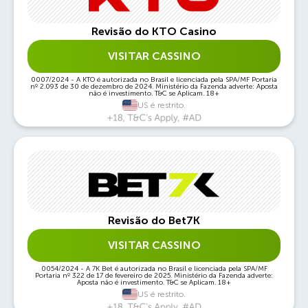
Revisão do KTO Casino
VISITAR CASSINO
0007/2024 - A KTO é autorizada no Brasil e licenciada pela SPA/MF Portaria
nº 2.093 de 30 de dezembro de 2024. Ministério da Fazenda adverte: Aposta
não é investimento. T&C se Aplicam. 18+
US é restrito.
Revisão do Bet7K
VISITAR CASSINO
0054/2024 - A 7K Bet é autorizada no Brasil e licenciada pela SPA/MF
Portaria nº 322 de 17 de fevereiro de 2025. Ministério da Fazenda adverte:
Aposta não é investimento. T&C se Aplicam. 18+
US é restrito.