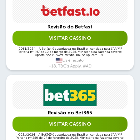
Revisão do Betfast
VISITAR CASSINO
0031/2024 - A Betfast é autorizada no Brasil e licenciada pela SPA/MF
Portaria nº 467 de 10 de março de 2025. Ministério da Fazenda adverte:
Aposta não é investimento. T&C se Aplicam. 18+
US é restrito.
Revisão do Bet365
VISITAR CASSINO
0021/2024 - A Bet365 é autorizada no Brasil e licenciada pela SPA/MF
Portaria nº 250 de 07 de fevereiro de 2025. Ministério da Fazenda adverte: