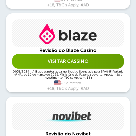
Revisão do Blaze Casino
VISITAR CASSINO
0053/2024 - A Blaze é autorizada no Brasil e licenciada pela SPA/MF Portaria
nº 471 de 10 de março de 2025. Ministério da Fazenda adverte: Aposta não é
investimento. T&C se Aplicam. 18+
US é restrito.
Revisão do Novibet