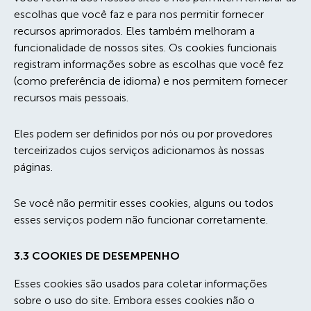
escolhas que você faz e para nos permitir fornecer
recursos aprimorados. Eles também melhoram a
funcionalidade de nossos sites. Os cookies funcionais
registram informações sobre as escolhas que você fez
(como preferência de idioma) e nos permitem fornecer
recursos mais pessoais.
Eles podem ser definidos por nós ou por provedores
terceirizados cujos serviços adicionamos às nossas
páginas.
Se você não permitir esses cookies, alguns ou todos
esses serviços podem não funcionar corretamente.
3.3 COOKIES DE DESEMPENHO
Esses cookies são usados para coletar informações
sobre o uso do site. Embora esses cookies não o