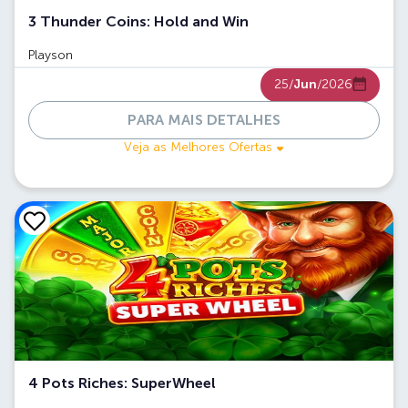
3 Thunder Coins: Hold and Win
Playson
25/
Jun
/2026
PARA MAIS DETALHES
Veja as Melhores Ofertas
4 Pots Riches: SuperWheel