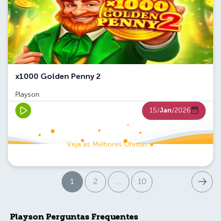
x1000 Golden Penny 2
Playson
15/
Jan
/2026
Veja as Melhores Ofertas
Próxima
1
2
…
10
Página
Playson Perguntas Frequentes