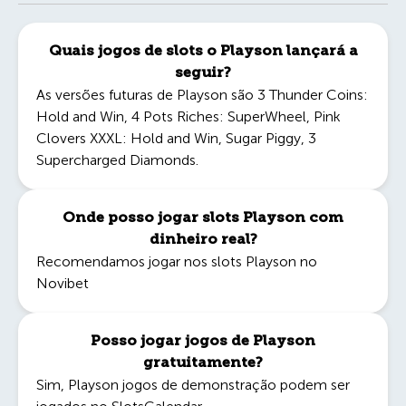
Quais jogos de slots o Playson lançará a
seguir?
As versões futuras de Playson são
3 Thunder Coins:
Hold and Win
,
4 Pots Riches: SuperWheel
,
Pink
Clovers XXXL: Hold and Win
,
Sugar Piggy
,
3
Supercharged Diamonds
.
Onde posso jogar slots Playson com
dinheiro real?
Recomendamos jogar nos slots Playson no
Novibet
Posso jogar jogos de Playson
gratuitamente?
Sim,
Playson jogos de demonstração
podem ser