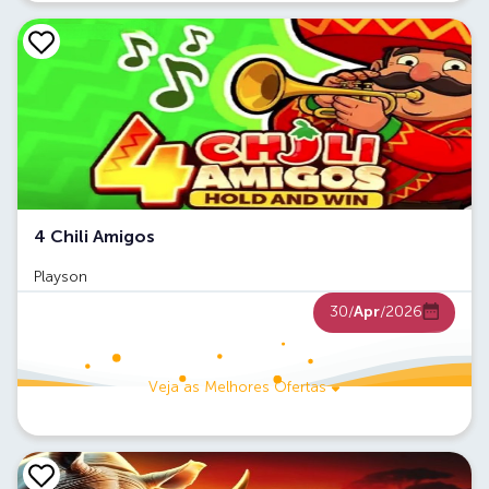
4 Chili Amigos
Playson
30/
Apr
/2026
Veja as Melhores Ofertas