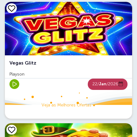
Vegas Glitz
Playson
22/
Jan
/2026
Veja as Melhores Ofertas