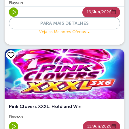
Playson
19/
Jun
/2026
PARA MAIS DETALHES
Veja as Melhores Ofertas
Pink Clovers XXXL: Hold and Win
Playson
11/
Jun
/2026