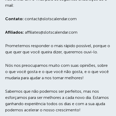
mail:
Contato:
contact@slotscalendar.com
Afiliados:
affiliates@slotscalendar.com
Prometemos responder o mais rápido possível, porque o
que quer que você queira dizer, queremos ouvi-lo.
Nós nos preocupamos muito com suas opiniões, sobre
o que você gosta e o que você não gosta, e o que você
mudaria para ajudar a nos tornar melhores!
Sabemos que não podemos ser perfeitos, mas nos
esforçamos para ser melhores a cada novo dia. Estamos
ganhando experiência todos os dias e com a sua ajuda
podemos acelerar o nosso crescimento!