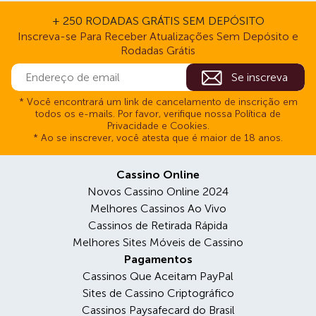
+ 250 RODADAS GRÁTIS SEM DEPÓSITO
Inscreva-se Para Receber Atualizações Sem Depósito e
Rodadas Grátis
* Você encontrará um link de cancelamento de inscrição em
todos os e-mails. Por favor, verifique nossa Política de
Privacidade e Cookies.
* Ao se inscrever, você atesta que é maior de 18 anos.
Cassino Online
Novos Cassino Online 2024
Melhores Cassinos Ao Vivo
Cassinos de Retirada Rápida
Melhores Sites Móveis de Cassino
Pagamentos
Cassinos Que Aceitam PayPal
Sites de Cassino Criptográfico
Cassinos Paysafecard do Brasil