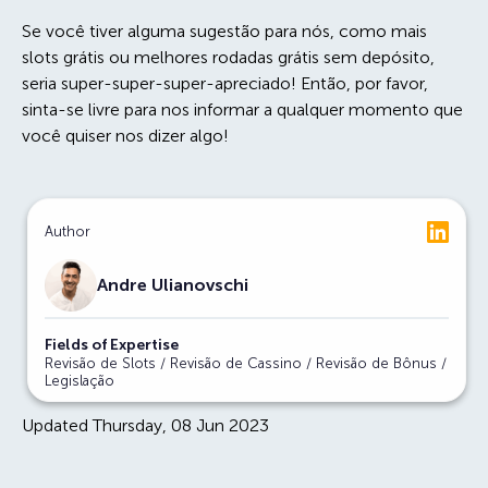
Se você tiver alguma sugestão para nós, como mais
slots grátis ou melhores rodadas grátis sem depósito,
seria super-super-super-apreciado! Então, por favor,
sinta-se livre para nos informar a qualquer momento que
você quiser nos dizer algo!
Author
Andre Ulianovschi
Fields of Expertise
Revisão de Slots / Revisão de Cassino / Revisão de Bônus /
Legislação
Updated Thursday, 08 Jun 2023