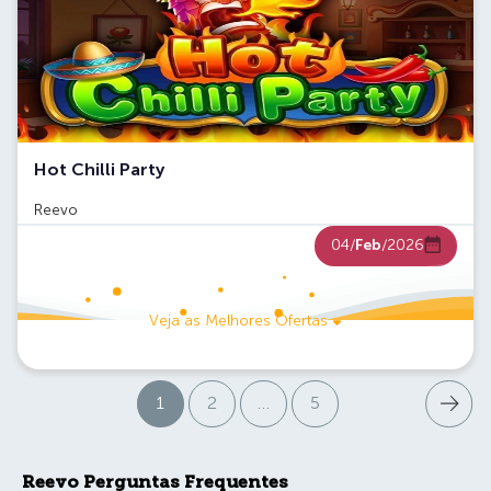
Hot Chilli Party
Reevo
04/
Feb
/2026
Veja as Melhores Ofertas
Próxima
1
2
…
5
Página
Reevo Perguntas Frequentes