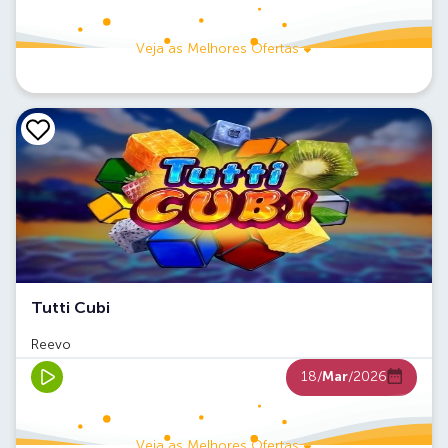
Veja as Melhores Ofertas
Tutti Cubi
Reevo
18/
Mar
/2026
Veja as Melhores Ofertas