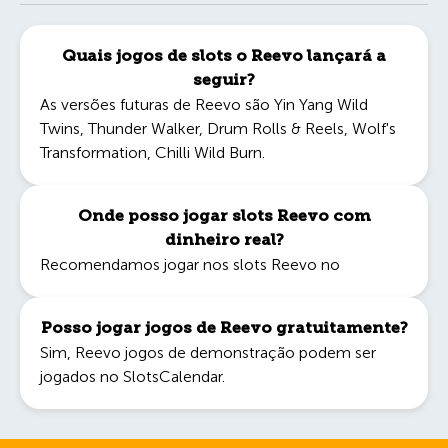
Quais jogos de slots o Reevo lançará a
seguir?
As versões futuras de Reevo são
Yin Yang Wild
Twins
,
Thunder Walker
,
Drum Rolls & Reels
,
Wolf's
Transformation
,
Chilli Wild Burn
.
Onde posso jogar slots Reevo com
dinheiro real?
Recomendamos jogar nos slots Reevo no
Posso jogar jogos de Reevo gratuitamente?
Sim,
Reevo jogos de demonstração
podem ser
jogados no SlotsCalendar.