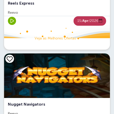
Reels Express
Reevo
15/
Apr
/2026
Veja as Melhores Ofertas
Nugget Navigators
Reevo