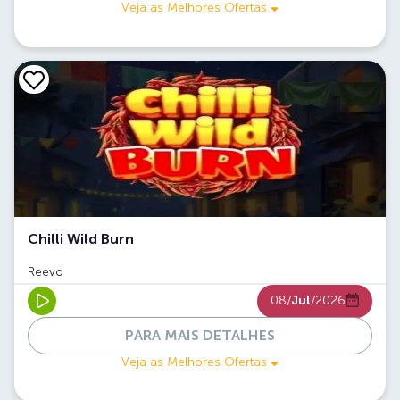
Veja as Melhores Ofertas
Chilli Wild Burn
Reevo
08/
Jul
/2026
PARA MAIS DETALHES
Veja as Melhores Ofertas