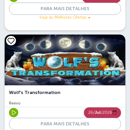
PARA MAIS DETALHES
Veja as Melhores Ofertas
Wolf's Transformation
Reevo
26/
Jul
/2026
PARA MAIS DETALHES