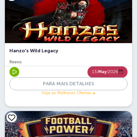
Hanzo's Wild Legacy
Reevo
13/
May
/2026
PARA MAIS DETALHES
Veja as Melhores Ofertas