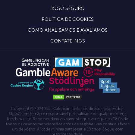
JOGO SEGURO
POLÍTICA DE COOKIES
COMO ANALISAMOS E AVALIAMOS
CONTATE-NOS
Copyright © 2024 SlotsCalendar, todos os direitos reservados.
SlotsCalendar não é responsável pela validade de qualquer oferta
listada no site. Recomendamos vivamente que verifique os T&Cs de
todos os casinos mencionados antes de registar uma conta ou fazer
um depósito. A idade mínima para jogar é 18 anos. Jogue com
responsabilidade.