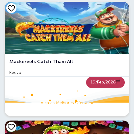
Mackereels Catch Tham All
Reevo
19/
Feb
/2026
Veja as Melhores Ofertas