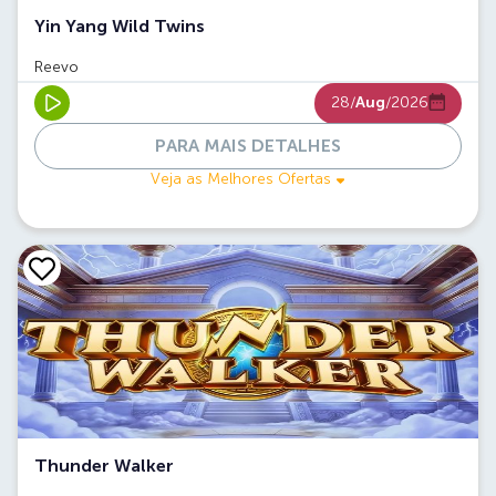
Yin Yang Wild Twins
Reevo
28/
Aug
/2026
PARA MAIS DETALHES
Veja as Melhores Ofertas
Thunder Walker