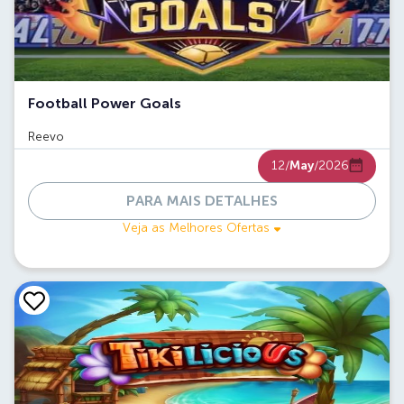
Football Power Goals
Reevo
12/
May
/2026
PARA MAIS DETALHES
Veja as Melhores Ofertas