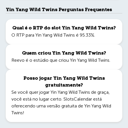
Yin Yang Wild Twins Perguntas Frequentes
Qual é o RTP do slot Yin Yang Wild Twins?
O RTP para Yin Yang Wild Twins é 95.33%.
Quem criou Yin Yang Wild Twins?
Reevo é o estúdio que criou Yin Yang Wild Twins.
Posso jogar Yin Yang Wild Twins
gratuitamente?
Se você quer jogar Yin Yang Wild Twins de graça,
você está no lugar certo. SlotsCalendar está
oferecendo uma versão gratuita de Yin Yang Wild
Twins!