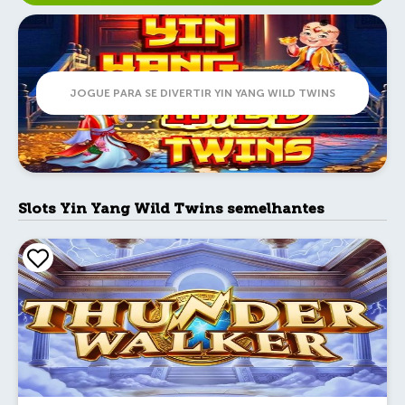
JOGUE PARA SE DIVERTIR YIN YANG WILD TWINS
Slots Yin Yang Wild Twins semelhantes