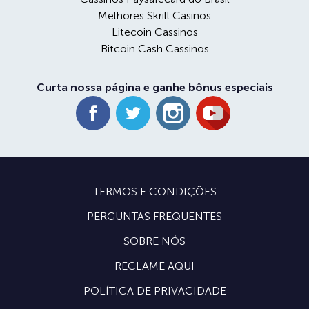
Melhores Skrill Casinos
Litecoin Cassinos
Bitcoin Cash Cassinos
Curta nossa página e ganhe bônus especiais
TERMOS E CONDIÇÕES
PERGUNTAS FREQUENTES
SOBRE NÓS
RECLAME AQUI
POLÍTICA DE PRIVACIDADE