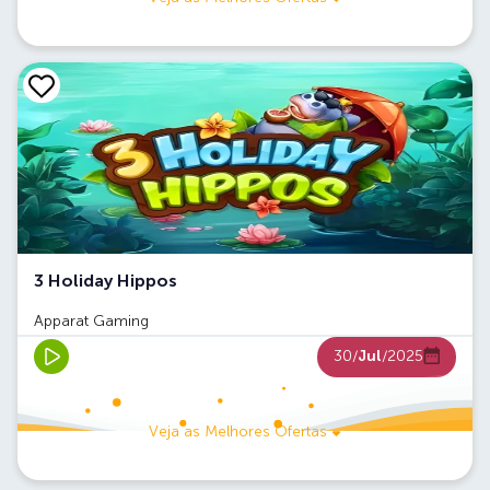
3 Holiday Hippos
Apparat Gaming
30/
Jul
/2025
Veja as Melhores Ofertas