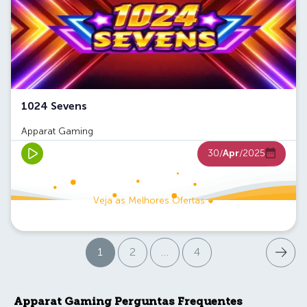
1024 Sevens
Apparat Gaming
30/
Apr
/2025
Veja as Melhores Ofertas
Próxima
1
2
…
4
Página
Apparat Gaming Perguntas Frequentes