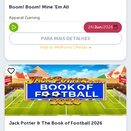
Boom! Boom! Mine 'Em All
Apparat Gaming
24/
Jun
/2026
PARA MAIS DETALHES
Veja as Melhores Ofertas
Jack Potter & The Book of Football 2026