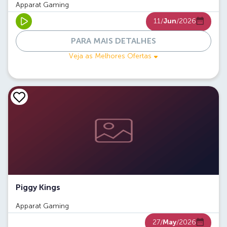
Apparat Gaming
11/
Jun
/2026
PARA MAIS DETALHES
Veja as Melhores Ofertas
Piggy Kings
Apparat Gaming
27/
May
/2026