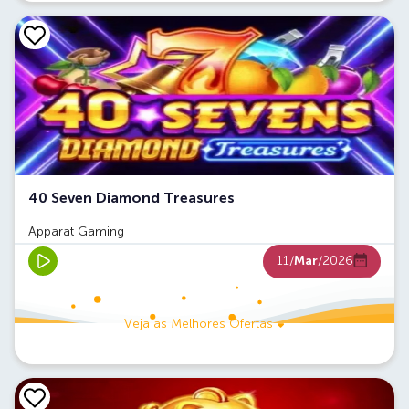
40 Seven Diamond Treasures
Apparat Gaming
11/
Mar
/2026
Veja as Melhores Ofertas