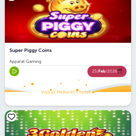
Super Piggy Coins
Apparat Gaming
25/
Feb
/2026
Veja as Melhores Ofertas