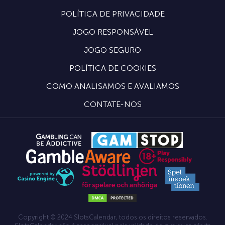
POLÍTICA DE PRIVACIDADE
JOGO RESPONSÁVEL
JOGO SEGURO
POLÍTICA DE COOKIES
COMO ANALISAMOS E AVALIAMOS
CONTATE-NOS
Copyright © 2024 SlotsCalendar, todos os direitos reservados.