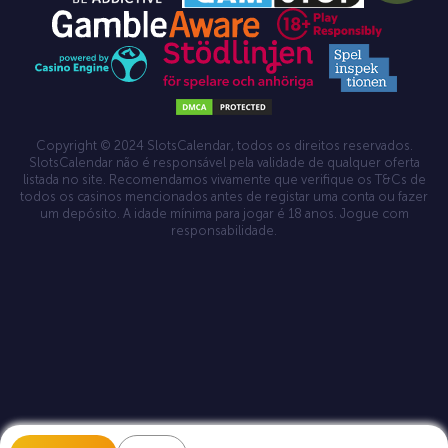
Copyright © 2024 SlotsCalendar, todos os direitos reservados.
SlotsCalendar não é responsável pela validade de qualquer oferta
listada no site. Recomendamos vivamente que verifique os T&Cs de
todos os casinos mencionados antes de registar uma conta ou fazer
um depósito. A idade mínima para jogar é 18 anos. Jogue com
responsabilidade.