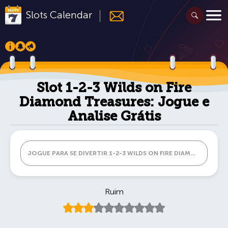
Slots
Calendar
Slot 1-2-3 Wilds on Fire
Diamond Treasures: Jogue e
Analise Grátis
JOGUE PARA SE DIVERTIR 1-2-3 WILDS ON FIRE DIAMOND TREASURES
Ruim