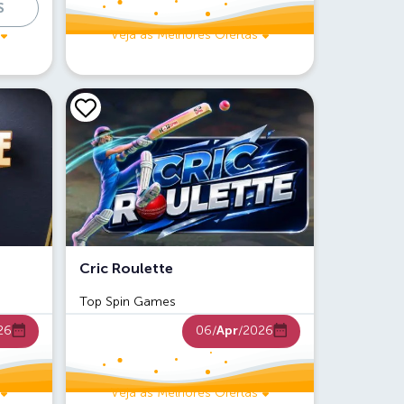
S
Veja as Melhores Ofertas
Cric Roulette
Top Spin Games
26
06/
Apr
/2026
Veja as Melhores Ofertas