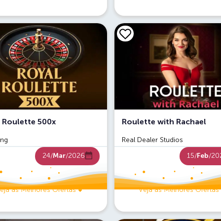
 Roulette 500x
Roulette with Rachael
ng
Real Dealer Studios
24/
Mar
/2026
15/
Feb
/20
eja as Melhores Ofertas
Veja as Melhores Ofertas