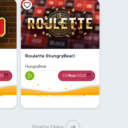
Roulette (HungryBear)
HungryBear
22
23/
Nov
/2022
Veja as Melhores Ofertas
Próxima Página