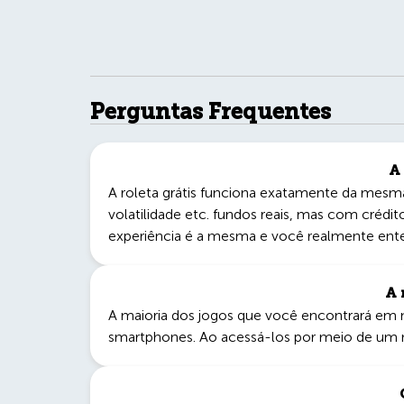
Perguntas Frequentes
A 
A roleta grátis funciona exatamente da mesma
volatilidade etc. fundos reais, mas com crédito
experiência é a mesma e você realmente ent
A 
A maioria dos jogos que você encontrará em no
smartphones. Ao acessá-los por meio de um n