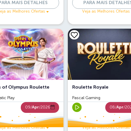
PARA MAIS DETALHES
PARA MAIS DETALHE
eja as Melhores Ofertas
Veja as Melhores Ofertas
 of Olympus Roulette
Roulette Royale
tic Play
Pascal Gaming
09/
Apr
/2026
08/
Apr
/20
eja as Melhores Ofertas
Veja as Melhores Ofertas