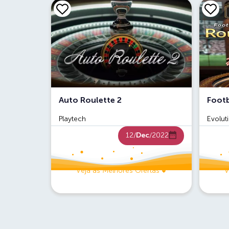
Auto Roulette 2
Footb
Playtech
Evolut
12/
Dec
/2022
Veja as Melhores Ofertas
V