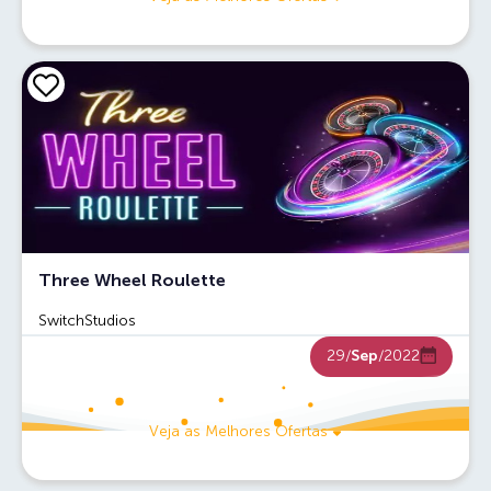
Three Wheel Roulette
SwitchStudios
29/
Sep
/2022
Veja as Melhores Ofertas