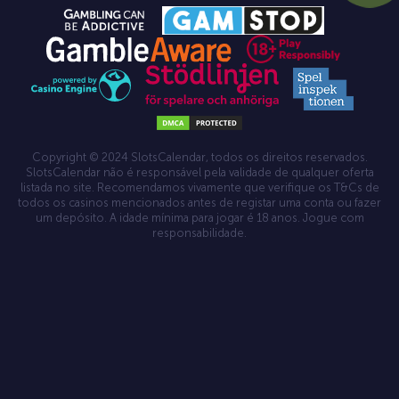
Copyright © 2024 SlotsCalendar, todos os direitos reservados.
SlotsCalendar não é responsável pela validade de qualquer oferta
listada no site. Recomendamos vivamente que verifique os T&Cs de
todos os casinos mencionados antes de registar uma conta ou fazer
um depósito. A idade mínima para jogar é 18 anos. Jogue com
responsabilidade.