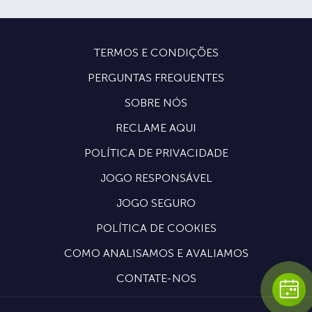
TERMOS E CONDIÇÕES
PERGUNTAS FREQUENTES
SOBRE NÓS
RECLAME AQUI
POLÍTICA DE PRIVACIDADE
JOGO RESPONSÁVEL
JOGO SEGURO
POLÍTICA DE COOKIES
COMO ANALISAMOS E AVALIAMOS
CONTATE-NOS