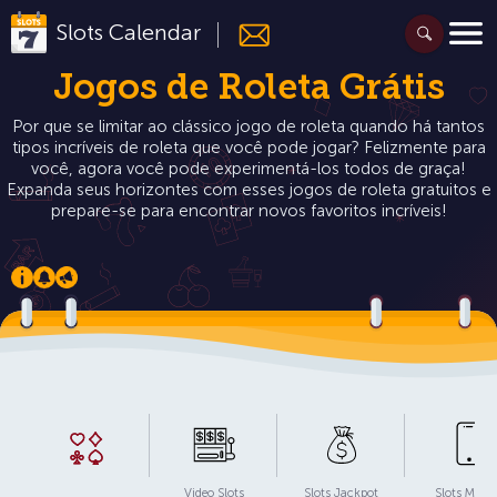
Slots
Calendar
Jogos de Roleta Grátis
Por que se limitar ao clássico jogo de roleta quando há tantos
tipos incríveis de roleta que você pode jogar? Felizmente para
você, agora você pode experimentá-los todos de graça!
Expanda seus horizontes com esses jogos de roleta gratuitos e
prepare-se para encontrar novos favoritos incríveis!
Video Slots
Slots Jackpot
Slots Móvei