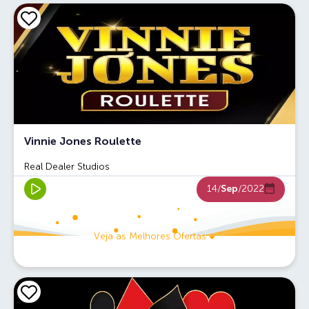
Vinnie Jones Roulette
Real Dealer Studios
14/
Sep
/2022
Veja as Melhores Ofertas