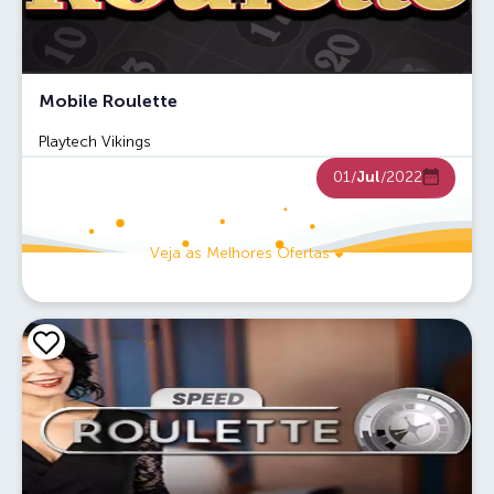
Mobile Roulette
Playtech Vikings
01/
Jul
/2022
Veja as Melhores Ofertas