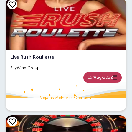
Live Rush Roullette
SkyWind Group
15/
Aug
/2022
Veja as Melhores Ofertas