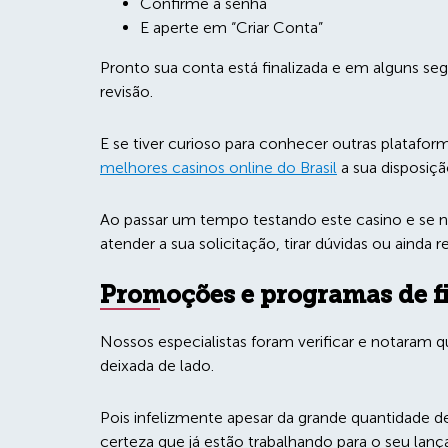
Confirme a senha
E aperte em “Criar Conta”
Pronto sua conta está finalizada e em alguns se
revisão.
E se tiver curioso para conhecer outras plataf
melhores casinos online do Brasil
a sua disposiç
Ao passar um tempo testando este casino e se nã
atender a sua solicitação, tirar dúvidas ou ainda
Promoções e programas de f
Nossos especialistas foram verificar e notaram 
deixada de lado.
Pois infelizmente apesar da grande quantidade d
certeza que já estão trabalhando para o seu lan