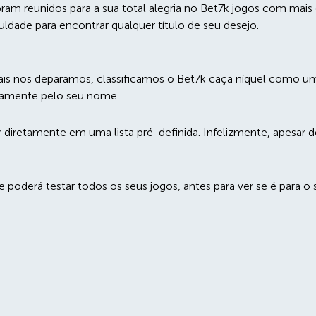
oram reunidos para a sua total alegria no Bet7k jogos com ma
ldade para encontrar qualquer título de seu desejo.
ais nos deparamos, classificamos o Bet7k caça níquel como u
etamente pelo seu nome.
r diretamente em uma lista pré-definida. Infelizmente, apesa
poderá testar todos os seus jogos, antes para ver se é para o s