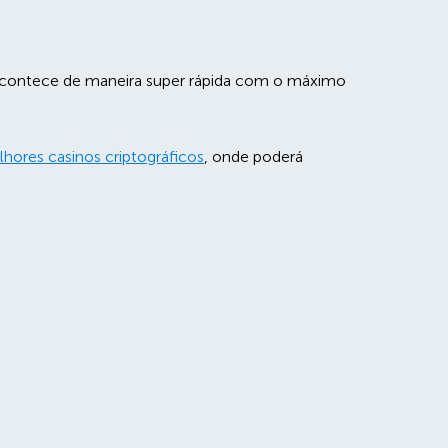
 acontece de maneira super rápida com o máximo
hores casinos criptográficos
, onde poderá