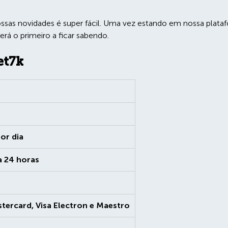
ssas novidades é super fácil. Uma vez estando em nossa platafo
rá o primeiro a ficar sabendo.
et7k
or dia
a 24 horas
astercard, Visa Electron e Maestro