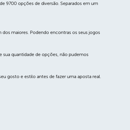
is de 9700 opções de diversão. Separados em um
m dos maiores. Podendo encontras os seus jogos
r de sua quantidade de opções, não pudemos
eu gosto e estilo antes de fazer uma aposta real.