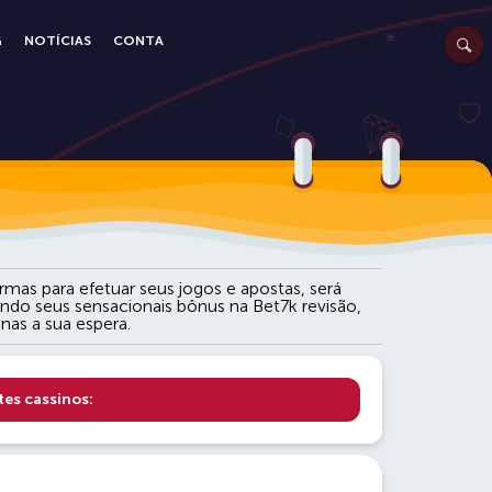
átis Sem Depósito
hores Casinos Online do Brasil
Bônus Sem Depósito
Casinos Criptográf
G
NOTÍCIAS
CONTA
as
Slots Clássicos
Login
Registro
 Bônus do Cassino 2024
odos de Pagamento Casino
Melhores Sites de C
as para efetuar seus jogos e apostas, será
indo seus sensacionais bônus na Bet7k revisão,
as a sua espera.
es cassinos: