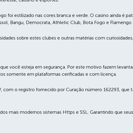
o foi estilizado nas cores branca e verde. O casino ainda é patr
sol, Bangu, Democrata, Athletic Club, Bota Fogo e Flamengo B
osidades sobre estes clubes e outras matérias com curiosidad
que você esteja em segurança. Por este motivo fazem levant
iros somente em plataformas cerificadas e com licença.
V, com o registro fornecido por Curação número 162293, que
a dos mais modernos sistemas Https e SSL. Garantindo que seu