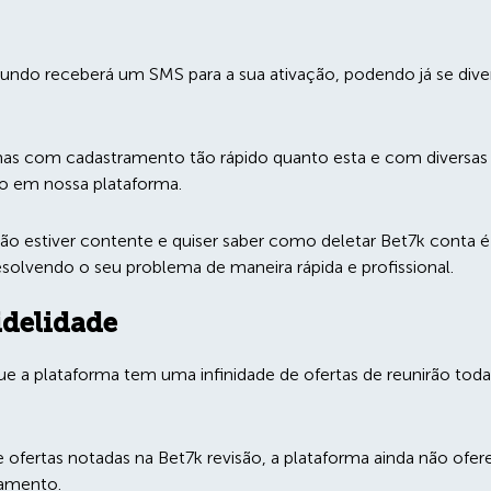
gundo receberá um SMS para a sua ativação, podendo já se dive
ormas com cadastramento tão rápido quanto esta e com diversa
ão em nossa plataforma.
o estiver contente e quiser saber como deletar Bet7k conta é 
 resolvendo o seu problema de maneira rápida e profissional.
idelidade
que a plataforma tem uma infinidade de ofertas de reunirão tod
e ofertas notadas na Bet7k revisão, a plataforma ainda não o
çamento.