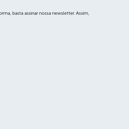
rma, basta assinar nossa newsletter. Assim,