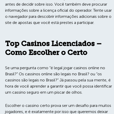
antes de decidir sobre isso. Você também deve procurar
informações sobre a licença oficial do operador. Tente usar
o navegador para descobrir informações adicionais sobre o
site de apostas que você está prestes a participar.
Top Casinos Licenciados –
Como Escolher o Certo
Se uma pergunta como “é legal jogar casinos online no
Brasil?” Os cassinos online são legais no Brasil? ou “os
cassinos são legais no Brasil?” Já passou pela sua mente, é
hora de você aprender a garantir que você possa identificar
um cassino seguro em um piscar de olhos.
Escolher o cassino certo prova ser um desafio para muitos
jogadores, e é exatamente por isso que queremos deixar