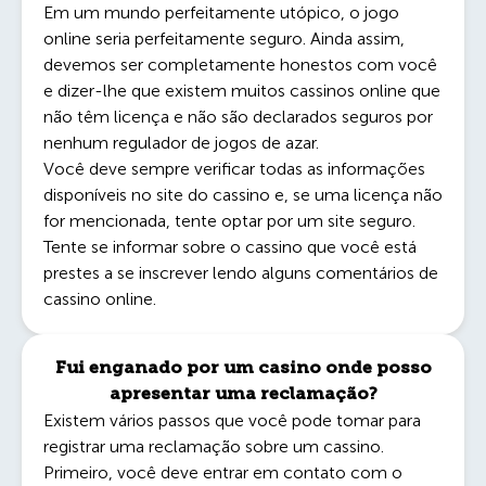
Em um mundo perfeitamente utópico, o jogo
online seria perfeitamente seguro. Ainda assim,
devemos ser completamente honestos com você
e dizer-lhe que existem muitos cassinos online que
não têm licença e não são declarados seguros por
nenhum regulador de jogos de azar.
Você deve sempre verificar todas as informações
disponíveis no site do cassino e, se uma licença não
for mencionada, tente optar por um site seguro.
Tente se informar sobre o cassino que você está
prestes a se inscrever lendo alguns comentários de
cassino online.
Fui enganado por um casino onde posso
apresentar uma reclamação?
Existem vários passos que você pode tomar para
registrar uma reclamação sobre um cassino.
Primeiro, você deve entrar em contato com o