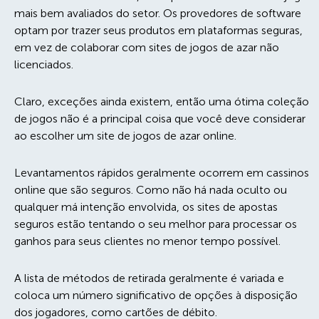
mais bem avaliados do setor. Os provedores de software
optam por trazer seus produtos em plataformas seguras,
em vez de colaborar com sites de jogos de azar não
licenciados.
Claro, exceções ainda existem, então uma ótima coleção
de jogos não é a principal coisa que você deve considerar
ao escolher um site de jogos de azar online.
Levantamentos rápidos geralmente ocorrem em cassinos
online que são seguros. Como não há nada oculto ou
qualquer má intenção envolvida, os sites de apostas
seguros estão tentando o seu melhor para processar os
ganhos para seus clientes no menor tempo possível.
A lista de métodos de retirada geralmente é variada e
coloca um número significativo de opções à disposição
dos jogadores, como cartões de débito.