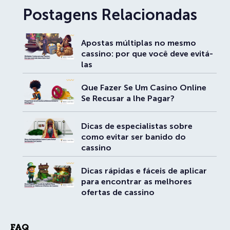
Postagens Relacionadas
Apostas múltiplas no mesmo
cassino: por que você deve evitá-
las
Que Fazer Se Um Casino Online
Se Recusar a lhe Pagar?
Dicas de especialistas sobre
como evitar ser banido do
cassino
Dicas rápidas e fáceis de aplicar
para encontrar as melhores
ofertas de cassino
FAQ