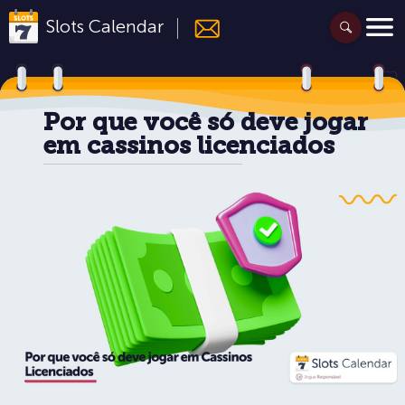
Slots
Calendar
Por que você só deve jogar
em cassinos licenciados