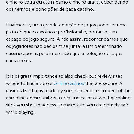
dinheiro extra ou até mesmo dinheiro grátis, dependendo
dos termos e condições de cada cassino.
Finalmente, uma grande coleção de jogos pode ser uma
pista de que o cassino é profissional e, portanto, um
espaço de jogo seguro. Ainda assim, recomendamos que
os jogadores não decidam se juntar a um determinado
cassino apenas pela impressão que a coleção de jogos
causa neles.
It is of great importance to also check out review sites
where to find a top of
online casinos
that are secure. A
casinos list that is made by some external members of the
gambling community is a great indicator of what gambling
sites you should access to make sure you are entirely safe
while playing.