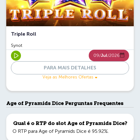
Triple Roll
Synot
09/
Jul
/2026
PARA MAIS DETALHES
Veja as Melhores Ofertas
Age of Pyramids Dice Perguntas Frequentes
Qual é o RTP do slot Age of Pyramids Dice?
O RTP para Age of Pyramids Dice é 95.92%.