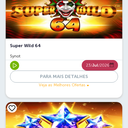
Super Wild 64
Synot
23/
Jul
/2026
PARA MAIS DETALHES
Veja as Melhores Ofertas