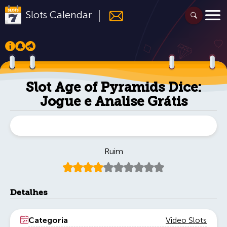
Slots
Calendar
Slot Age of Pyramids Dice:
Jogue e Analise Grátis
Ruim
Detalhes
Categoria
Video Slots