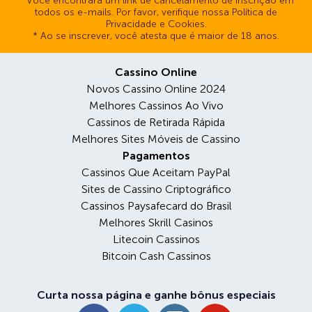
* Você encontrará um link de cancelamento de inscrição em
todos os e-mails. Por favor, verifique nossa Política de
Privacidade e Cookies.
* Ao se inscrever, você atesta que é maior de 18 anos.
Cassino Online
Novos Cassino Online 2024
Melhores Cassinos Ao Vivo
Cassinos de Retirada Rápida
Melhores Sites Móveis de Cassino
Pagamentos
Cassinos Que Aceitam PayPal
Sites de Cassino Criptográfico
Cassinos Paysafecard do Brasil
Melhores Skrill Casinos
Litecoin Cassinos
Bitcoin Cash Cassinos
Curta nossa página e ganhe bônus especiais