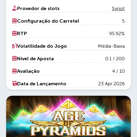
Provedor de slots
Synot
Configuração do Carretel
5
RTP
95.92%
Volatilidade do Jogo
Média-Baixa
Nível de Aposta
0.1
/
200
Avaliação
4 / 10
Data de Lançamento
23 Apr 2026