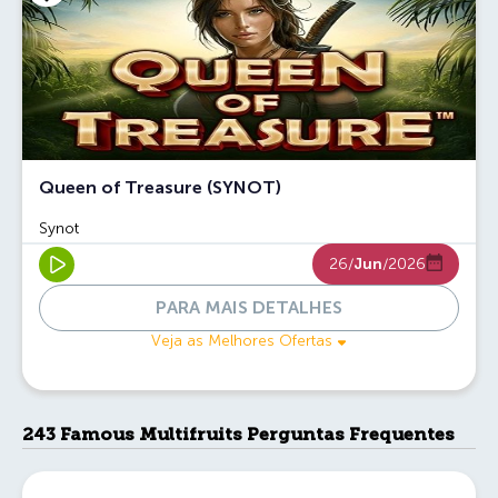
Queen of Treasure (SYNOT)
Synot
26/
Jun
/2026
PARA MAIS DETALHES
Veja as Melhores Ofertas
243 Famous Multifruits Perguntas Frequentes