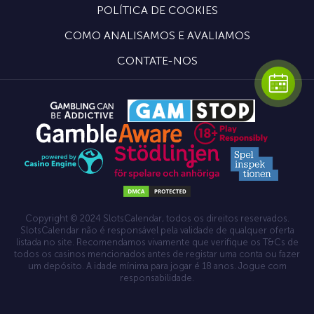
POLÍTICA DE COOKIES
COMO ANALISAMOS E AVALIAMOS
CONTATE-NOS
Copyright © 2024 SlotsCalendar, todos os direitos reservados.
SlotsCalendar não é responsável pela validade de qualquer oferta
listada no site. Recomendamos vivamente que verifique os T&Cs de
todos os casinos mencionados antes de registar uma conta ou fazer
um depósito. A idade mínima para jogar é 18 anos. Jogue com
responsabilidade.