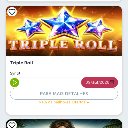
Triple Roll
Synot
09/
Jul
/2026
PARA MAIS DETALHES
Veja as Melhores Ofertas