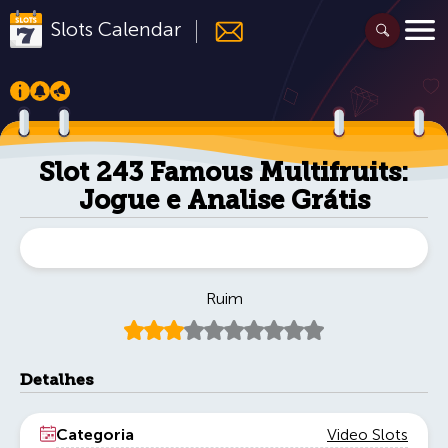
Slots
Calendar
Slot 243 Famous Multifruits:
Jogue e Analise Grátis
Ruim
Detalhes
Categoria
Video Slots