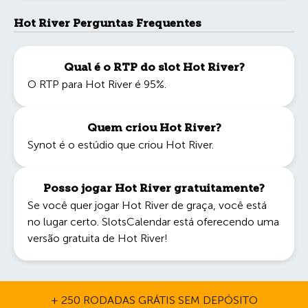
Hot River Perguntas Frequentes
Qual é o RTP do slot Hot River?
O RTP para Hot River é 95%.
Quem criou Hot River?
Synot é o estúdio que criou Hot River.
Posso jogar Hot River gratuitamente?
Se você quer jogar Hot River de graça, você está
no lugar certo. SlotsCalendar está oferecendo uma
versão gratuita de Hot River!
+ 250 RODADAS GRÁTIS SEM DEPÓSITO