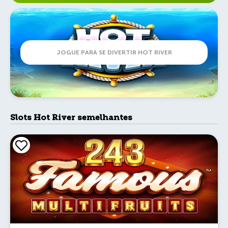
JOGUE PARA SE DIVERTIR HOT RIVER
Slots Hot River semelhantes