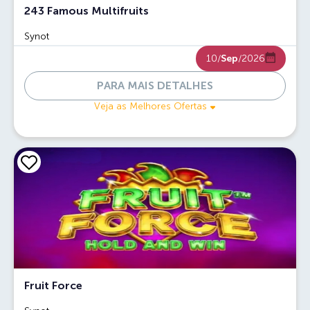
243 Famous Multifruits
Synot
10/
Sep
/2026
PARA MAIS DETALHES
Veja as Melhores Ofertas
Fruit Force