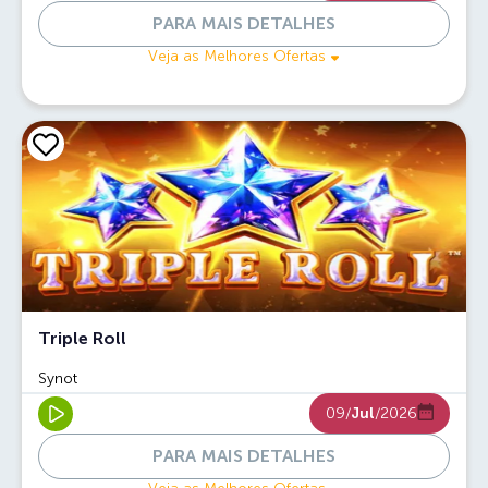
PARA MAIS DETALHES
Veja as Melhores Ofertas
Triple Roll
Synot
09/
Jul
/2026
PARA MAIS DETALHES