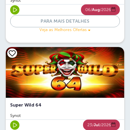
Synot
06/
Aug
/2026
PARA MAIS DETALHES
Veja as Melhores Ofertas
Super Wild 64
Synot
23/
Jul
/2026