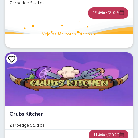
Zeroedge Studios
19/
Mar
/2026
Veja as Melhores Ofertas
Grubs Kitchen
Zeroedge Studios
11/
Mar
/2026