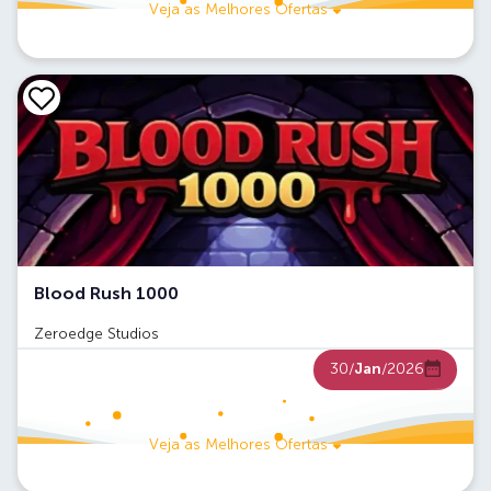
Veja as Melhores Ofertas
Blood Rush 1000
Zeroedge Studios
30/
Jan
/2026
Veja as Melhores Ofertas