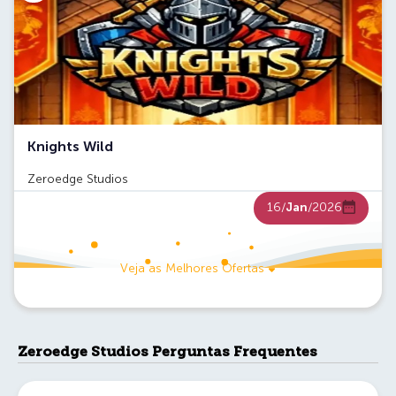
Knights Wild
Zeroedge Studios
16/
Jan
/2026
Veja as Melhores Ofertas
Zeroedge Studios Perguntas Frequentes