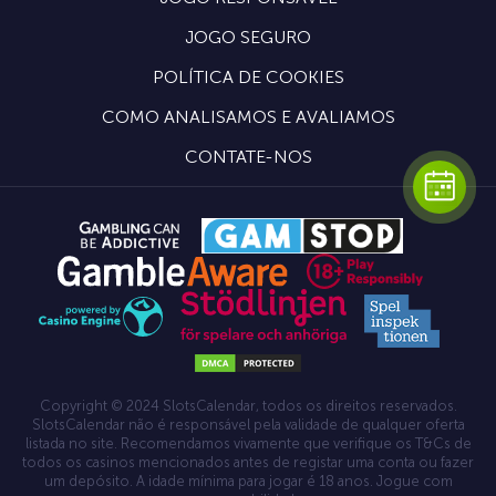
JOGO SEGURO
POLÍTICA DE COOKIES
COMO ANALISAMOS E AVALIAMOS
CONTATE-NOS
Copyright © 2024 SlotsCalendar, todos os direitos reservados.
SlotsCalendar não é responsável pela validade de qualquer oferta
listada no site. Recomendamos vivamente que verifique os T&Cs de
todos os casinos mencionados antes de registar uma conta ou fazer
um depósito. A idade mínima para jogar é 18 anos. Jogue com