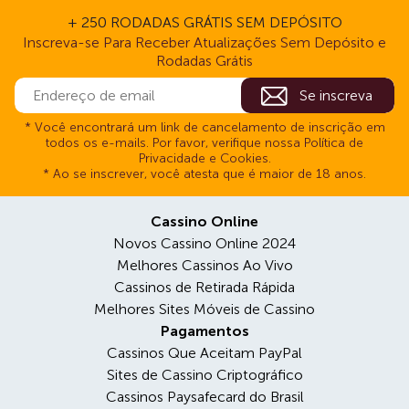
+ 250 RODADAS GRÁTIS SEM DEPÓSITO
Inscreva-se Para Receber Atualizações Sem Depósito e
Rodadas Grátis
* Você encontrará um link de cancelamento de inscrição em
todos os e-mails. Por favor, verifique nossa Política de
Privacidade e Cookies.
* Ao se inscrever, você atesta que é maior de 18 anos.
Cassino Online
Novos Cassino Online 2024
Melhores Cassinos Ao Vivo
Cassinos de Retirada Rápida
Melhores Sites Móveis de Cassino
Pagamentos
Cassinos Que Aceitam PayPal
Sites de Cassino Criptográfico
Cassinos Paysafecard do Brasil