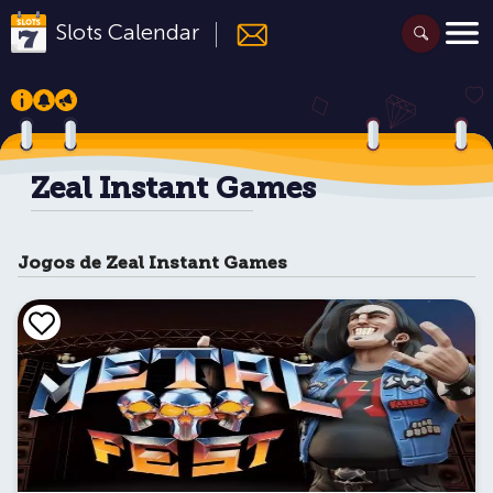
Slots
Calendar
Zeal Instant Games
Jogos de Zeal Instant Games