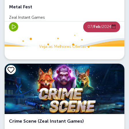
Metal Fest
Zeal Instant Games
07/
Feb
/2024
Veja as Melhores Ofertas
Crime Scene (Zeal Instant Games)