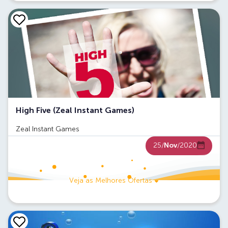
High Five (Zeal Instant Games)
Zeal Instant Games
25/
Nov
/2020
Veja as Melhores Ofertas