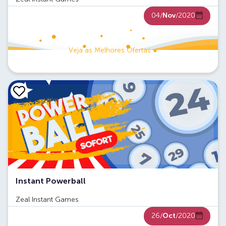
04/
Nov
/2020
Veja as Melhores Ofertas
Instant Powerball
Zeal Instant Games
26/
Oct
/2020