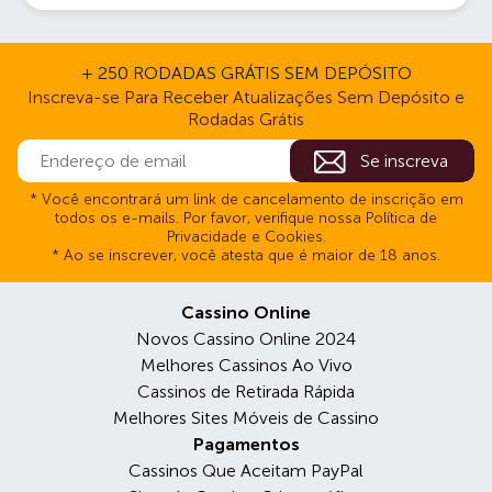
+ 250 RODADAS GRÁTIS SEM DEPÓSITO
Inscreva-se Para Receber Atualizações Sem Depósito e
Rodadas Grátis
* Você encontrará um link de cancelamento de inscrição em
todos os e-mails. Por favor, verifique nossa Política de
Privacidade e Cookies.
* Ao se inscrever, você atesta que é maior de 18 anos.
Cassino Online
Novos Cassino Online 2024
Melhores Cassinos Ao Vivo
Cassinos de Retirada Rápida
Melhores Sites Móveis de Cassino
Pagamentos
Cassinos Que Aceitam PayPal