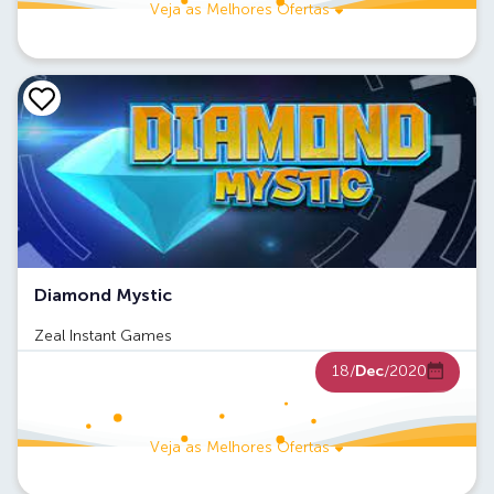
Veja as Melhores Ofertas
Diamond Mystic
Zeal Instant Games
18/
Dec
/2020
Veja as Melhores Ofertas