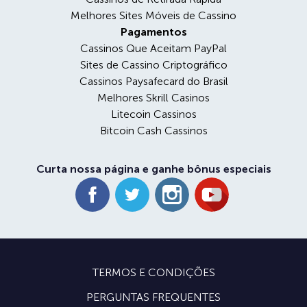
Melhores Sites Móveis de Cassino
Pagamentos
Cassinos Que Aceitam PayPal
Sites de Cassino Criptográfico
Cassinos Paysafecard do Brasil
Melhores Skrill Casinos
Litecoin Cassinos
Bitcoin Cash Cassinos
Curta nossa página e ganhe bônus especiais
TERMOS E CONDIÇÕES
PERGUNTAS FREQUENTES