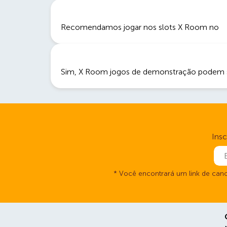
Recomendamos jogar nos slots X Room no
Sim,
X Room jogos de demonstração
podem s
Ins
* Você encontrará um link de cance