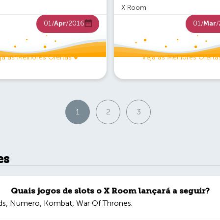
X Room
01/
Apr
/2016
01/
Mar
/
ja as Melhores Ofertas
Veja as Melhores Oferta
1
2
3
es
Quais jogos de slots o X Room lançará a seguir?
ds
,
Numero
,
Kombat
,
War Of Thrones
.