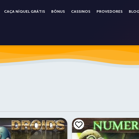
Rodadas Gr
Mel
CAÇA NÍQUEL GRÁTIS
BÔNUS
CASSINOS
PROVEDORES
BLO
Video Slots
Slots de Frut
Códigos de
Mét