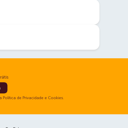
átis
 Política de Privacidade e Cookies.