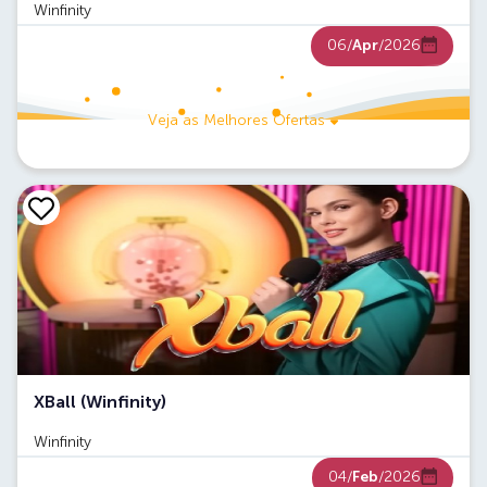
Winfinity
06/
Apr
/2026
Veja as Melhores Ofertas
XBall (Winfinity)
Winfinity
04/
Feb
/2026