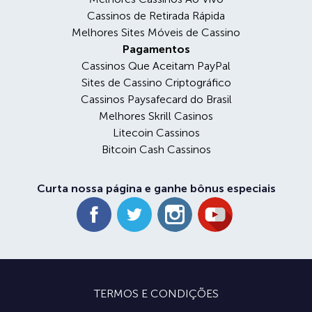
Cassinos de Retirada Rápida
Melhores Sites Móveis de Cassino
Pagamentos
Cassinos Que Aceitam PayPal
Sites de Cassino Criptográfico
Cassinos Paysafecard do Brasil
Melhores Skrill Casinos
Litecoin Cassinos
Bitcoin Cash Cassinos
Curta nossa página e ganhe bônus especiais
TERMOS E CONDIÇÕES