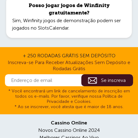
Posso jogar jogos de Winfinity
gratuitamente?
Sim,
Winfinity jogos de demonstração
podem ser
jogados no SlotsCalendar.
+ 250 RODADAS GRÁTIS SEM DEPÓSITO
Inscreva-se Para Receber Atualizações Sem Depósito e
Rodadas Grátis
* Você encontrará um link de cancelamento de inscrição em
todos os e-mails. Por favor, verifique nossa Política de
Privacidade e Cookies.
* Ao se inscrever, você atesta que é maior de 18 anos.
Cassino Online
Novos Cassino Online 2024
Melhores Cassinos Ao Vivo