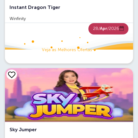
Instant Dragon Tiger
Winfinity
28/
Apr
/2026
Veja as Melhores Ofertas
Sky Jumper