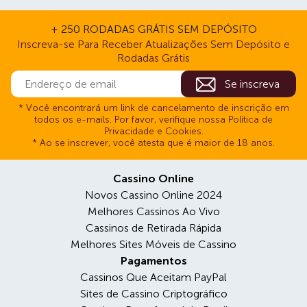
+ 250 RODADAS GRÁTIS SEM DEPÓSITO
Inscreva-se Para Receber Atualizações Sem Depósito e
Rodadas Grátis
* Você encontrará um link de cancelamento de inscrição em
todos os e-mails. Por favor, verifique nossa Política de
Privacidade e Cookies.
* Ao se inscrever, você atesta que é maior de 18 anos.
Cassino Online
Novos Cassino Online 2024
Melhores Cassinos Ao Vivo
Cassinos de Retirada Rápida
Melhores Sites Móveis de Cassino
Pagamentos
Cassinos Que Aceitam PayPal
Sites de Cassino Criptográfico