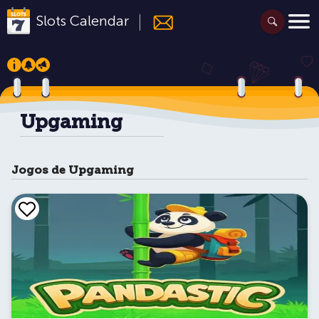
Slots
Calendar
Upgaming
Jogos de Upgaming