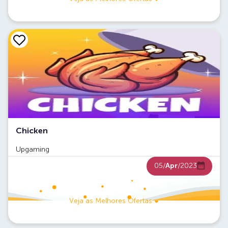
Chicken
Upgaming
05/
Apr
/2023
Veja as Melhores Ofertas