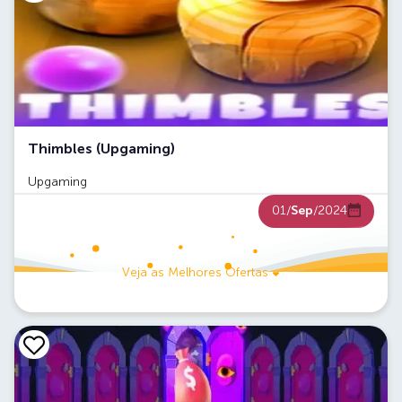
Thimbles (Upgaming)
Upgaming
01/
Sep
/2024
Veja as Melhores Ofertas