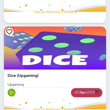
Veja as Melhores Ofertas
Dice (Upgaming)
Upgaming
07/
Apr
/2023
Veja as Melhores Ofertas