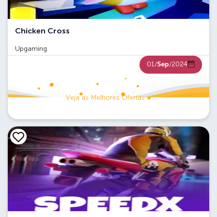
Chicken Cross
Upgaming
01/
Sep
/2024
Veja as Melhores Ofertas