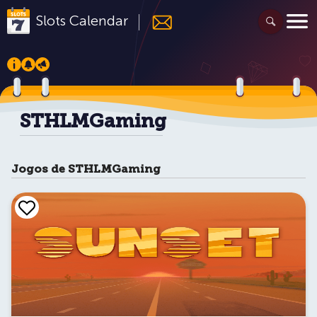
Slots
Calendar
STHLMGaming
Jogos de STHLMGaming