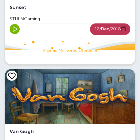
Sunset
STHLMGaming
12/
Dec
/2018
Veja as Melhores Ofertas
Van Gogh