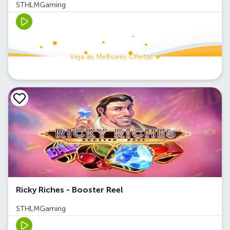
STHLMGaming
Veja as Melhores Ofertas
Ricky Riches - Booster Reel
STHLMGaming