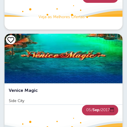
Veja as Melhores Ofertas
Venice Magic
Side City
05/
Sep
/2017