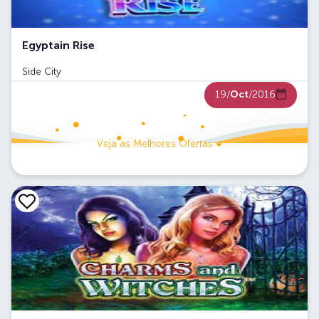
Egyptain Rise
Side City
19/
Oct
/2016
Veja as Melhores Ofertas