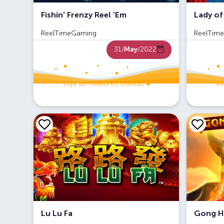
Fishin' Frenzy Reel 'Em
Lady of
ReelTimeGaming
ReelTim
31/
May
/2022
Veja as Melhores Ofertas
Ve
Lu Lu Fa
Gong H