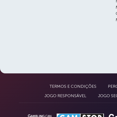
TERMOS E CONDIÇÕES
PER
JOGO RESPONSÁVEL
JOGO SE