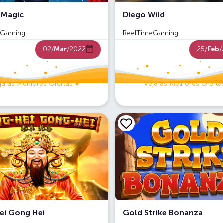
 Magic
Diego Wild
eGaming
ReelTimeGaming
02/
Mar
/2022
25/
Feb
/
ja as Melhores Ofertas
Veja as Melhores Oferta
ei Gong Hei
Gold Strike Bonanza