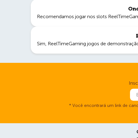
Ond
Recomendamos jogar nos slots ReelTimeGa
Sim,
ReelTimeGaming jogos de demonstraçã
Ins
* Você encontrará um link de cance