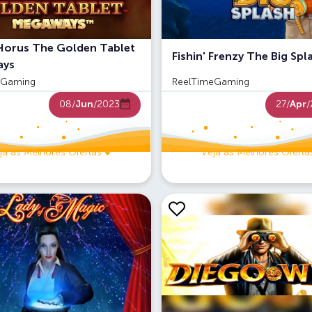
Horus The Golden Tablet
Fishin' Frenzy The Big Spl
ays
eGaming
ReelTimeGaming
08/
Jun
/2023
27/
Apr
/
ja as Melhores Ofertas
Veja as Melhores Oferta