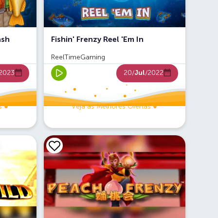
ash
Fishin' Frenzy Reel 'Em In
ReelTimeGaming
2023
20/
Jul
/2022
s
Veja as Melhores Ofertas