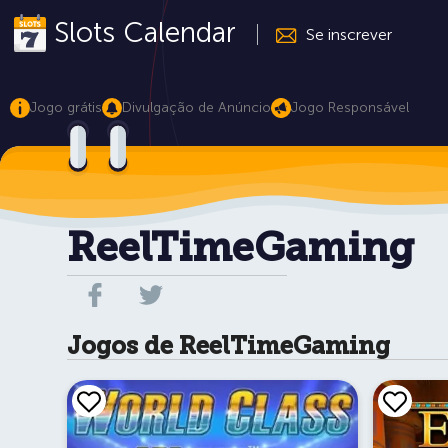
Slots
Calendar
Se inscrever
Jogo grátis
Divulgação de Anúncio
Jogo Responsável
ReelTimeGaming
Jogos de ReelTimeGaming