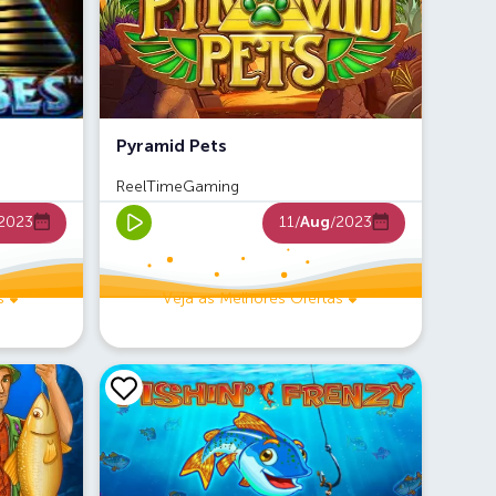
Pyramid Pets
ReelTimeGaming
2023
11/
Aug
/2023
s
Veja as Melhores Ofertas