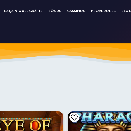
Rodadas Gr
Mel
CAÇA NÍQUEL GRÁTIS
BÔNUS
CASSINOS
PROVEDORES
BLO
Video Slots
Slots de Frut
Códigos de
Mét