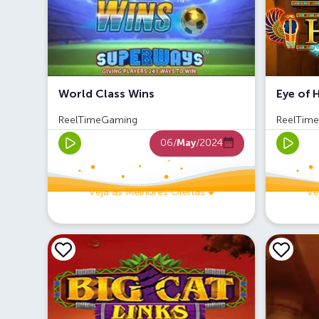
World Class Wins
Eye of 
ReelTimeGaming
ReelTim
06/
May
/2024
Veja as Melhores Ofertas
Ve