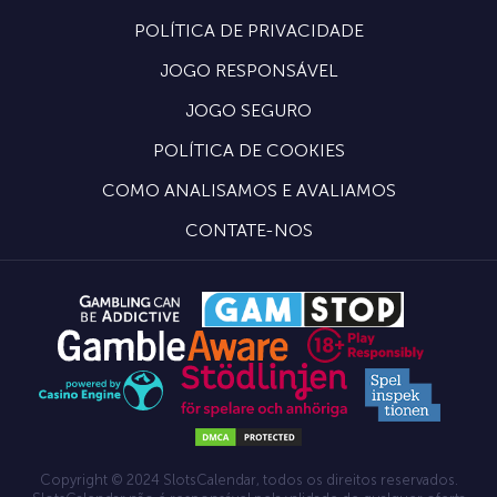
POLÍTICA DE PRIVACIDADE
JOGO RESPONSÁVEL
JOGO SEGURO
POLÍTICA DE COOKIES
COMO ANALISAMOS E AVALIAMOS
CONTATE-NOS
Copyright © 2024 SlotsCalendar, todos os direitos reservados.