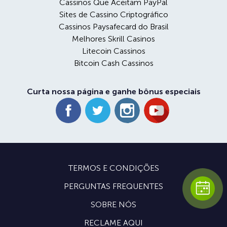
Cassinos Que Aceitam PayPal
Sites de Cassino Criptográfico
Cassinos Paysafecard do Brasil
Melhores Skrill Casinos
Litecoin Cassinos
Bitcoin Cash Cassinos
Curta nossa página e ganhe bônus especiais
TERMOS E CONDIÇÕES
PERGUNTAS FREQUENTES
SOBRE NÓS
RECLAME AQUI