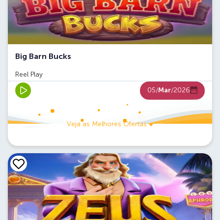
Big Barn Bucks
Reel Play
05/
Mar
/2026
Veja as Melhores Ofertas