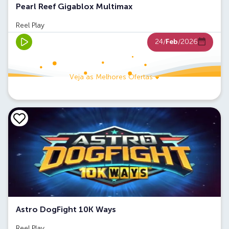
Pearl Reef Gigablox Multimax
Reel Play
24/
Feb
/2026
Veja as Melhores Ofertas
Astro DogFight 10K Ways
Reel Play