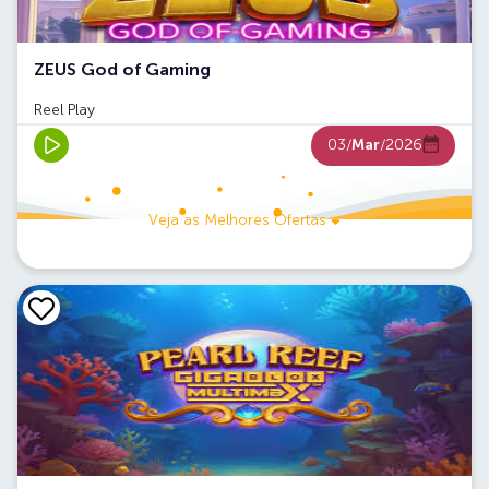
ZEUS God of Gaming
Reel Play
03/
Mar
/2026
Veja as Melhores Ofertas