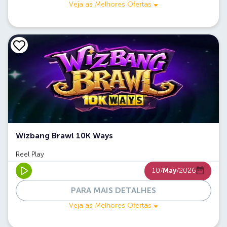
Veja as Melhores Ofertas
Wizbang Brawl 10K Ways
Reel Play
10/
May
/2026
PARA MAIS DETALHES
Veja as Melhores Ofertas