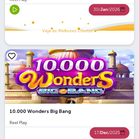
30/
Jan
/2026
Veja as Melhores Ofertas
10.000 Wonders Big Bang
Reel Play
17/
Dec
/2025