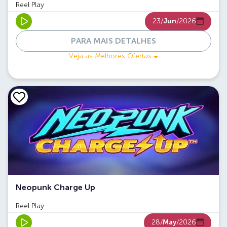
Reel Play
23/
Jun
/2026
PARA MAIS DETALHES
Veja as Melhores Ofertas
Neopunk Charge Up
Reel Play
28/
May
/2026