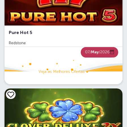
Pure Hot 5
Redstone
07/
May
/2026
Veja as Melhores Ofertas