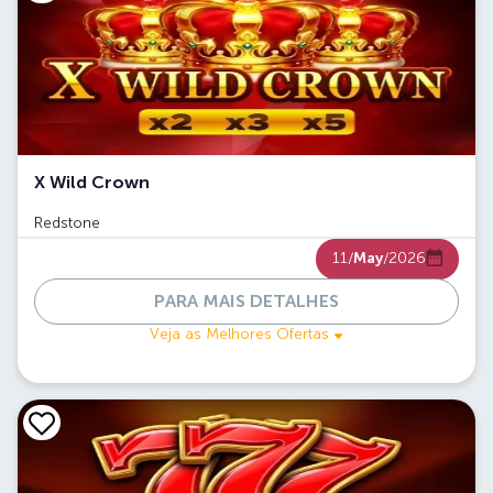
X Wild Crown
Redstone
11/
May
/2026
PARA MAIS DETALHES
Veja as Melhores Ofertas