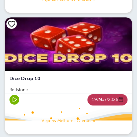
Dice Drop 10
Redstone
19/
Mar
/2026
Veja as Melhores Ofertas