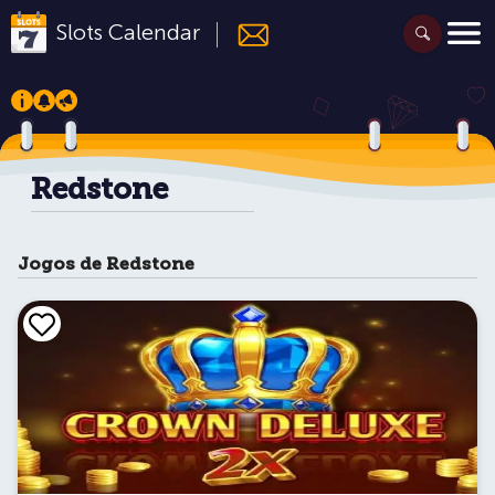
Slots
Calendar
Redstone
Jogos de Redstone