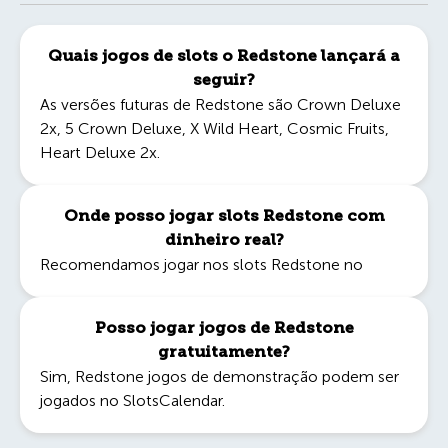
Quais jogos de slots o Redstone lançará a
seguir?
As versões futuras de Redstone são
Crown Deluxe
2x
,
5 Crown Deluxe
,
X Wild Heart
,
Cosmic Fruits
,
Heart Deluxe 2x
.
Onde posso jogar slots Redstone com
dinheiro real?
Recomendamos jogar nos slots Redstone no
Posso jogar jogos de Redstone
gratuitamente?
Sim,
Redstone jogos de demonstração
podem ser
jogados no SlotsCalendar.