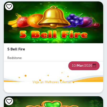
5 Bell Fire
Redstone
10/
Mar
/2026
Veja as Melhores Ofertas