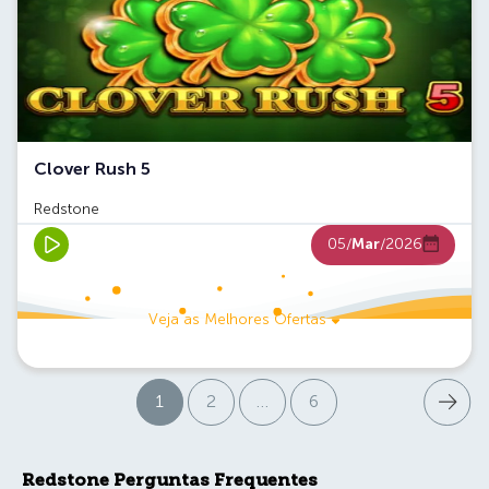
Clover Rush 5
Redstone
05/
Mar
/2026
Veja as Melhores Ofertas
Próxima
1
2
…
6
Página
Redstone Perguntas Frequentes