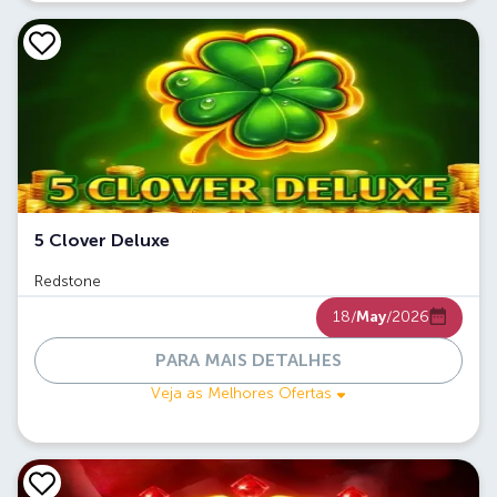
5 Clover Deluxe
Redstone
18/
May
/2026
PARA MAIS DETALHES
Veja as Melhores Ofertas