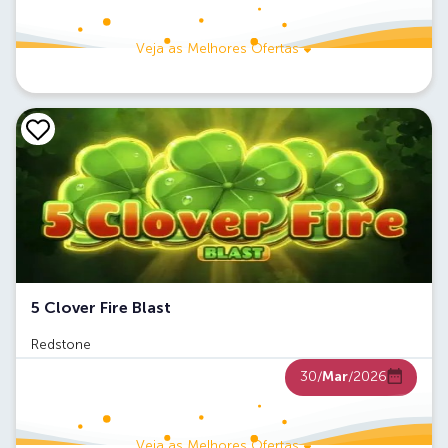
Veja as Melhores Ofertas
5 Clover Fire Blast
Redstone
30/
Mar
/2026
Veja as Melhores Ofertas