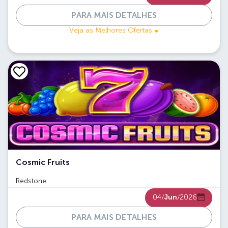
PARA MAIS DETALHES
Veja as Melhores Ofertas
Cosmic Fruits
Redstone
04/
Jun
/2026
PARA MAIS DETALHES