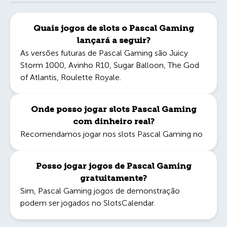
Quais jogos de slots o Pascal Gaming
lançará a seguir?
As versões futuras de Pascal Gaming são
Juicy
Storm 1000
,
Avinho R10
,
Sugar Balloon
,
The God
of Atlantis
,
Roulette Royale
.
Onde posso jogar slots Pascal Gaming
com dinheiro real?
Recomendamos jogar nos slots Pascal Gaming no
Posso jogar jogos de Pascal Gaming
gratuitamente?
Sim,
Pascal Gaming jogos de demonstração
podem ser jogados no SlotsCalendar.