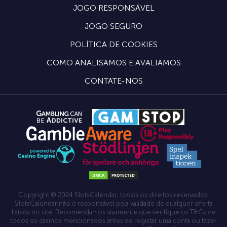
JOGO RESPONSÁVEL
JOGO SEGURO
POLÍTICA DE COOKIES
COMO ANALISAMOS E AVALIAMOS
CONTATE-NOS
Copyright © 2024 SlotsCalendar, todos os direitos reservados.
SlotsCalendar não é responsável pela validade de qualquer oferta
listada no site. Recomendamos vivamente que verifique os T&Cs de
todos os casinos mencionados antes de registar uma conta ou fazer