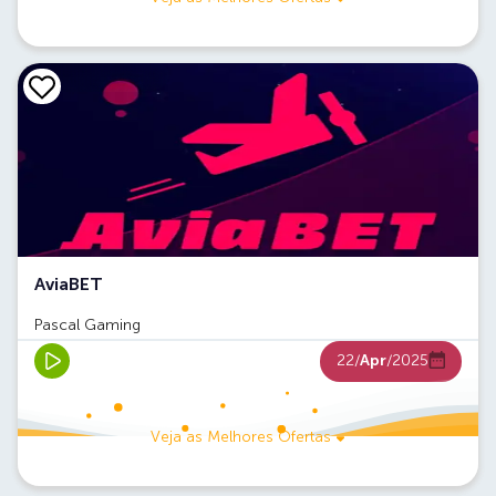
AviaBET
Pascal Gaming
22/
Apr
/2025
Veja as Melhores Ofertas