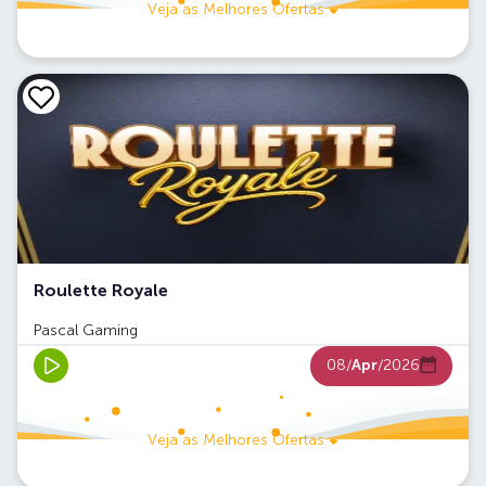
Veja as Melhores Ofertas
Roulette Royale
Pascal Gaming
08/
Apr
/2026
Veja as Melhores Ofertas