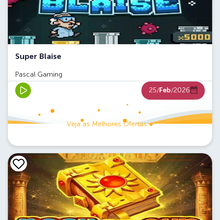
Super Blaise
Pascal Gaming
25/
Feb
/2026
Veja as Melhores Ofertas