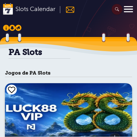
Slots
Calendar
PA Slots
Jogos de PA Slots