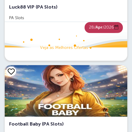
Luck88 VIP (PA Slots)
PA Slots
28/
Apr
/2026
Veja as Melhores Ofertas
Football Baby (PA Slots)