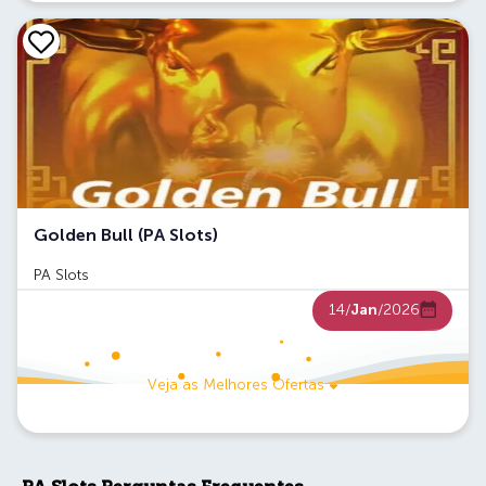
Golden Bull (PA Slots)
PA Slots
14/
Jan
/2026
Veja as Melhores Ofertas