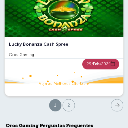
Lucky Bonanza Cash Spree
Oros Gaming
29/
Feb
/2024
Veja as Melhores Ofertas
Próxima
1
2
Página
Oros Gaming Perguntas Frequentes