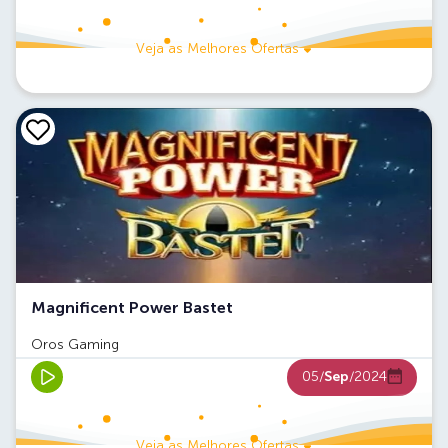
Veja as Melhores Ofertas
Magnificent Power Bastet
Oros Gaming
05/
Sep
/2024
Veja as Melhores Ofertas