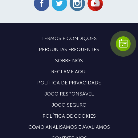
TERMOS E CONDIÇÕES
PERGUNTAS FREQUENTES
SOBRE NÓS
RECLAME AQUI
POLÍTICA DE PRIVACIDADE
JOGO RESPONSÁVEL
JOGO SEGURO
POLÍTICA DE COOKIES
COMO ANALISAMOS E AVALIAMOS