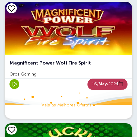
Magnificent Power Wolf Fire Spirit
Oros Gaming
16/
May
/2024
Veja as Melhores Ofertas