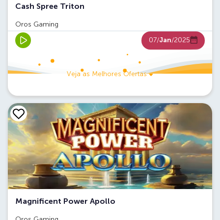
Cash Spree Triton
Oros Gaming
07/
Jan
/2025
Veja as Melhores Ofertas
Magnificent Power Apollo
Oros Gaming