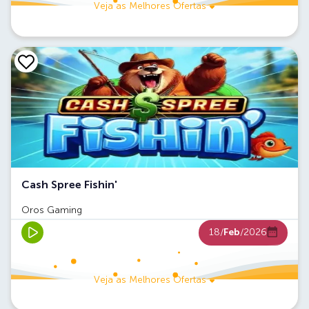
Veja as Melhores Ofertas
Cash Spree Fishin'
Oros Gaming
18/
Feb
/2026
Veja as Melhores Ofertas