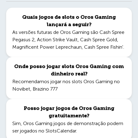
Quais jogos de slots o Oros Gaming
lançará a seguir?
As versões futuras de Oros Gaming são
Cash Spree
Pegasus 2
,
Action Strike Vault
,
Cash Spree Gold
,
Magnificent Power Leprechaun
,
Cash Spree Fishin'
.
Onde posso jogar slots Oros Gaming com
dinheiro real?
Recomendamos jogar nos slots Oros Gaming no
Novibet
,
Brazino 777
Posso jogar jogos de Oros Gaming
gratuitamente?
Sim,
Oros Gaming jogos de demonstração
podem
ser jogados no SlotsCalendar.