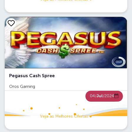
Pegasus Cash Spree
Oros Gaming
04/
Jul
/2024
Veja as Melhores Ofertas