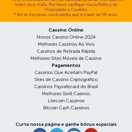
todos os e-mails. Por favor, verifique nossa Política de
Privacidade e Cookies.
* Ao se inscrever, você atesta que é maior de 18 anos.
Cassino Online
Novos Cassino Online 2024
Melhores Cassinos Ao Vivo
Cassinos de Retirada Rápida
Melhores Sites Móveis de Cassino
Pagamentos
Cassinos Que Aceitam PayPal
Sites de Cassino Criptográfico
Cassinos Paysafecard do Brasil
Melhores Skrill Casinos
Litecoin Cassinos
Bitcoin Cash Cassinos
Curta nossa página e ganhe bônus especiais