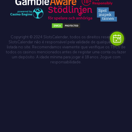
Copyright © 2024 SlotsCalendar, todos os direitos reservados.
SlotsCalendar não é responsável pela validade de qualquer oferta
listada no site. Recomendamos vivamente que verifique os T&Cs de
todos os casinos mencionados antes de registar uma conta ou fazer
um depósito. A idade mínima para jogar é 18 anos. Jogue com
responsabilidade.