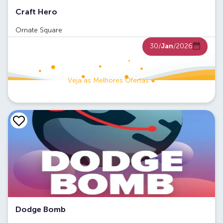
Craft Hero
Ornate Square
30/
Jan
/2026
Veja as Melhores Ofertas
Dodge Bomb