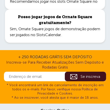
Recomendamos jogar nos slots Ornate Square no
Posso jogar jogos de Ornate Square
gratuitamente?
Sim,
Ornate Square jogos de demonstração
podem
ser jogados no SlotsCalendar.
+ 250 RODADAS GRÁTIS SEM DEPÓSITO
Inscreva-se Para Receber Atualizações Sem Depósito e
Rodadas Grátis
* Você encontrará um link de cancelamento de inscrição em
todos os e-mails. Por favor, verifique nossa Política de
Privacidade e Cookies.
* Ao se inscrever, você atesta que é maior de 18 anos.