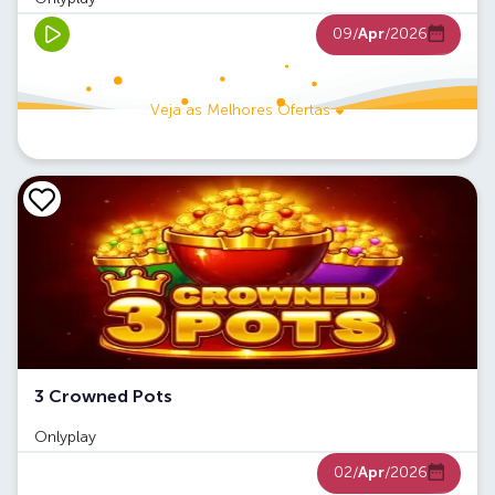
09/
Apr
/2026
Veja as Melhores Ofertas
3 Crowned Pots
Onlyplay
02/
Apr
/2026