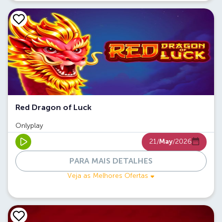
Red Dragon of Luck
Onlyplay
21/
May
/2026
PARA MAIS DETALHES
Veja as Melhores Ofertas