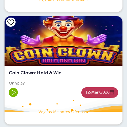
Coin Clown: Hold & Win
Onlyplay
12/
Mar
/2026
Veja as Melhores Ofertas