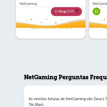
NetGaming
NetGami
21/
Aug
/2025
Veja as Melhores Ofertas
Ve
NetGaming Perguntas Frequ
As versões futuras de NetGaming são
Zeus's 
Tiki Blast
.