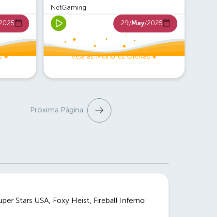
NetGaming
2025
29/
May
/2025
s
Veja as Melhores Ofertas
Próxima Página
uper Stars USA
,
Foxy Heist
,
Fireball Inferno: