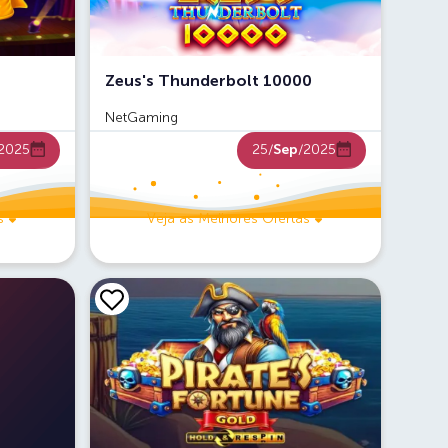
Zeus's Thunderbolt 10000
NetGaming
2025
25/
Sep
/2025
s
Veja as Melhores Ofertas