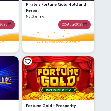
Pirate's Fortune Gold Hold and
Respin
NetGaming
2025
22/
Aug
/2025
s
Veja as Melhores Ofertas
Fortune Gold - Prosperity