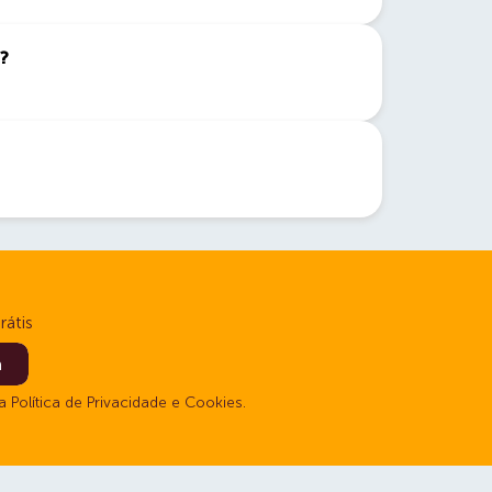
?
átis
 Política de Privacidade e Cookies.