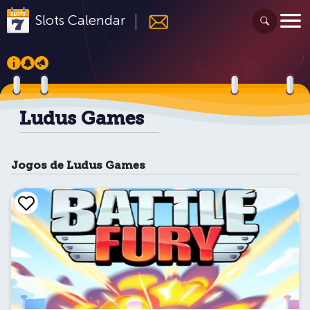
Slots
Calendar
Ludus Games
Jogos de Ludus Games