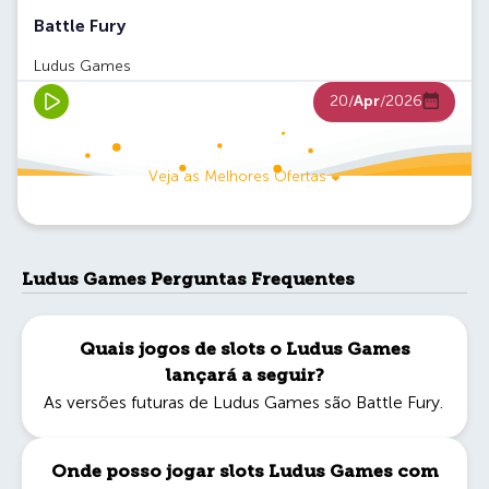
Battle Fury
Ludus Games
20/
Apr
/2026
Veja as Melhores Ofertas
Ludus Games Perguntas Frequentes
Quais jogos de slots o Ludus Games
lançará a seguir?
As versões futuras de Ludus Games são
Battle Fury
.
Onde posso jogar slots Ludus Games com