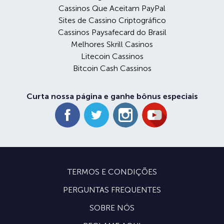
Cassinos Que Aceitam PayPal
Sites de Cassino Criptográfico
Cassinos Paysafecard do Brasil
Melhores Skrill Casinos
Litecoin Cassinos
Bitcoin Cash Cassinos
Curta nossa página e ganhe bônus especiais
TERMOS E CONDIÇÕES
PERGUNTAS FREQUENTES
SOBRE NÓS