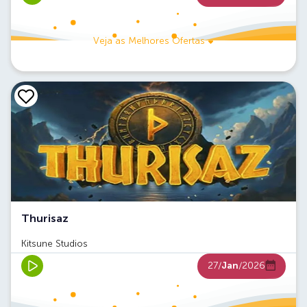
Veja as Melhores Ofertas
Thurisaz
Kitsune Studios
27/
Jan
/2026