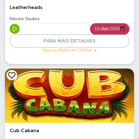
Leatherheads
Kitsune Studios
10/
Jul
/2026
PARA MAIS DETALHES
Veja as Melhores Ofertas
Cub Cabana