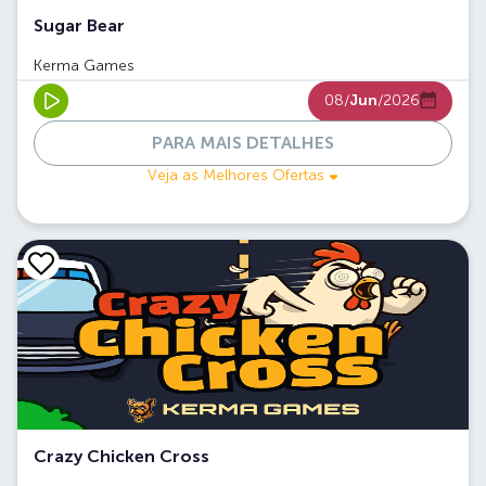
Sugar Bear
Kerma Games
08/
Jun
/2026
PARA MAIS DETALHES
Veja as Melhores Ofertas
Crazy Chicken Cross