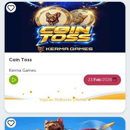
Coin Toss
Kerma Games
23/
Feb
/2026
Veja as Melhores Ofertas