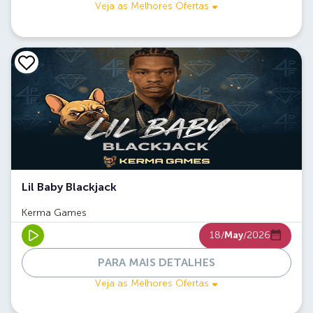
Veja as Melhores Ofertas
Lil Baby Blackjack
Kerma Games
18/
May
/2026
PARA MAIS DETALHES
Veja as Melhores Ofertas