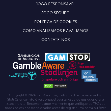
JOGO RESPONSÁVEL
JOGO SEGURO
POLÍTICA DE COOKIES
COMO ANALISAMOS E AVALIAMOS
CONTATE-NOS
Copyright © 2024 SlotsCalendar, todos os direitos reservados.
SlotsCalendar não é responsável pela validade de qualquer oferta
listada no site. Recomendamos vivamente que verifique os T&Cs de
todos os casinos mencionados antes de registar uma conta ou fazer