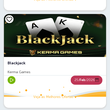
Blackjack
Kerma Games
25/
Feb
/2026
Veja as Melhores Ofertas