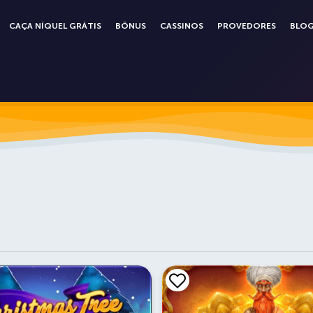
Rodadas Gr
Mel
CAÇA NÍQUEL GRÁTIS
BÔNUS
CASSINOS
PROVEDORES
BLO
Video Slots
Slots de Frut
Códigos de
Mét