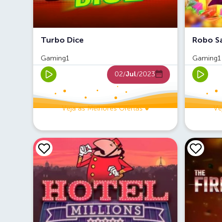
Turbo Dice
Robo S
Gaming1
Gaming1
02/
Jul
/2023
Veja as Melhores Ofertas
Ve