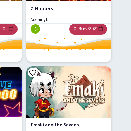
Z Hunters
Gaming1
2022
01/
Nov
/2021
s
Veja as Melhores Ofertas
Emaki and the Sevens