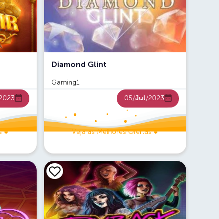
Diamond Glint
Gaming1
2023
05/
Jul
/2023
s
Veja as Melhores Ofertas