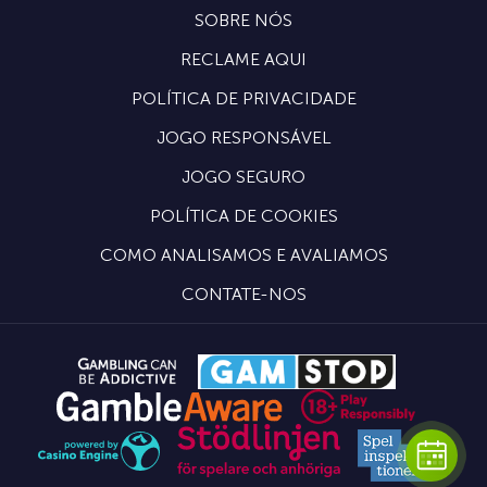
SOBRE NÓS
RECLAME AQUI
POLÍTICA DE PRIVACIDADE
JOGO RESPONSÁVEL
JOGO SEGURO
POLÍTICA DE COOKIES
COMO ANALISAMOS E AVALIAMOS
CONTATE-NOS