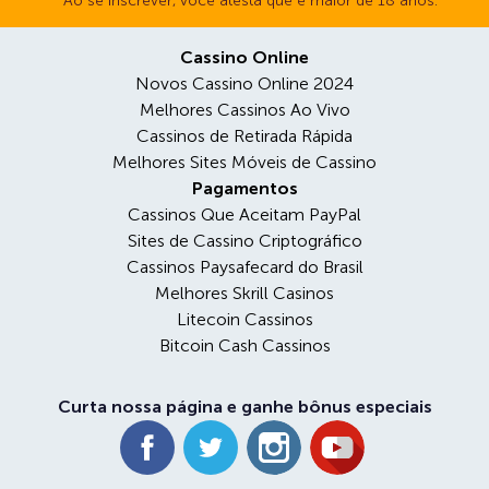
* Ao se inscrever, você atesta que é maior de 18 anos.
Cassino Online
Novos Cassino Online 2024
Melhores Cassinos Ao Vivo
Cassinos de Retirada Rápida
Melhores Sites Móveis de Cassino
Pagamentos
Cassinos Que Aceitam PayPal
Sites de Cassino Criptográfico
Cassinos Paysafecard do Brasil
Melhores Skrill Casinos
Litecoin Cassinos
Bitcoin Cash Cassinos
Curta nossa página e ganhe bônus especiais