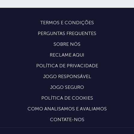
TERMOS E CONDIÇÕES
PERGUNTAS FREQUENTES
SOBRE NÓS
RECLAME AQUI
POLÍTICA DE PRIVACIDADE
JOGO RESPONSÁVEL
JOGO SEGURO
POLÍTICA DE COOKIES
COMO ANALISAMOS E AVALIAMOS
CONTATE-NOS