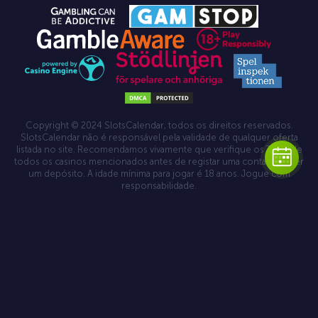
Copyright © 2024 SlotsCalendar, todos os direitos reservados.
SlotsCalendar não é responsável pela validade de qualquer oferta
listada no site. Recomendamos vivamente que verifique os T&Cs de
todos os casinos mencionados antes de registar uma conta ou fazer
um depósito. A idade mínima para jogar é 18 anos. Jogue com
responsabilidade.