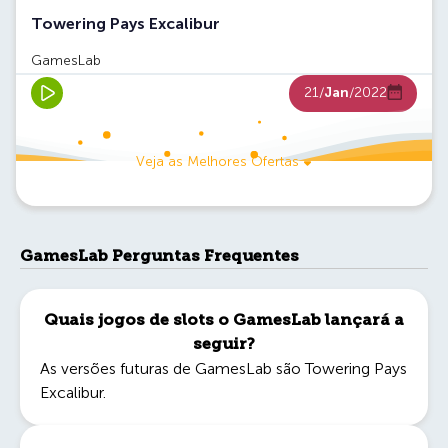
Towering Pays Excalibur
GamesLab
21/
Jan
/2022
Veja as Melhores Ofertas
GamesLab Perguntas Frequentes
Quais jogos de slots o GamesLab lançará a
seguir?
As versões futuras de GamesLab são
Towering Pays
Excalibur
.