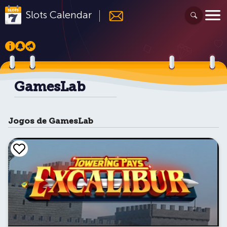
Slots
Calendar
GamesLab
Jogos de GamesLab