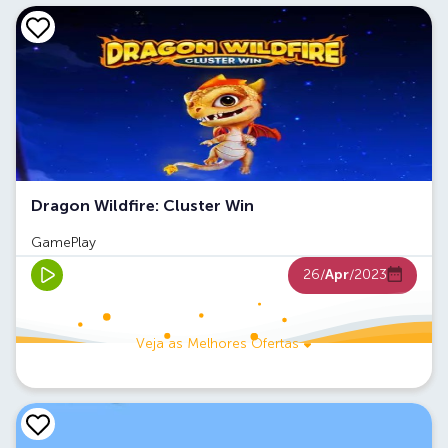
Dragon Wildfire: Cluster Win
GamePlay
26/
Apr
/2023
Veja as Melhores Ofertas