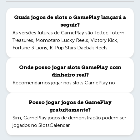
Quais jogos de slots o GamePlay lançará a
seguir?
As versões futuras de GamePlay são
Toltec Totem
Treasures
,
Momotaro Lucky Reels
,
Victory Kick
,
Fortune 3 Lions
,
K-Pup Stars Daebak Reels
.
Onde posso jogar slots GamePlay com
dinheiro real?
Recomendamos jogar nos slots GamePlay no
Posso jogar jogos de GamePlay
gratuitamente?
Sim,
GamePlay jogos de demonstração
podem ser
jogados no SlotsCalendar.