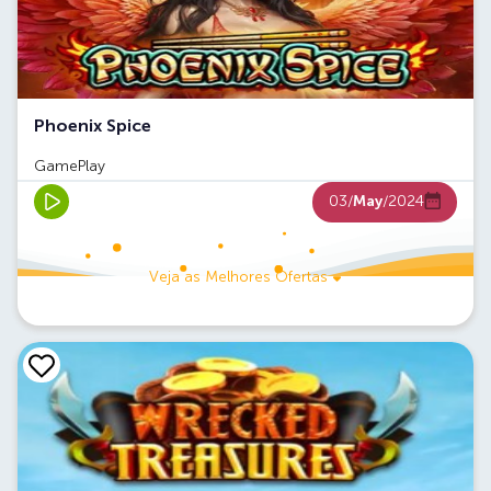
Phoenix Spice
GamePlay
03/
May
/2024
Veja as Melhores Ofertas