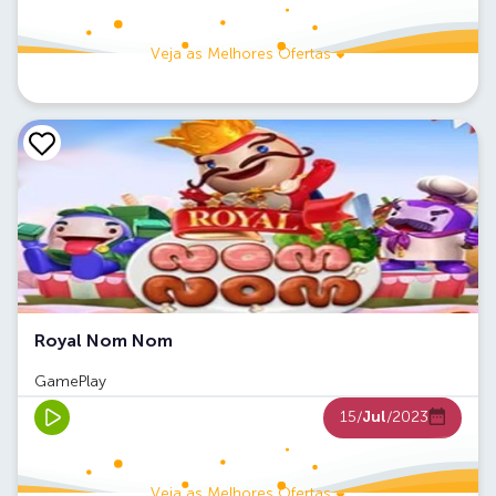
Veja as Melhores Ofertas
Royal Nom Nom
GamePlay
15/
Jul
/2023
Veja as Melhores Ofertas