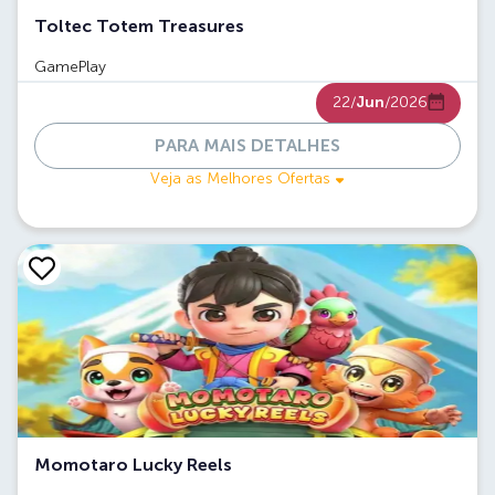
Toltec Totem Treasures
GamePlay
22/
Jun
/2026
PARA MAIS DETALHES
Veja as Melhores Ofertas
Momotaro Lucky Reels