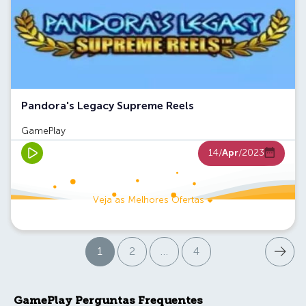
Pandora's Legacy Supreme Reels
GamePlay
14/
Apr
/2023
Veja as Melhores Ofertas
Próxima
1
2
…
4
Página
GamePlay Perguntas Frequentes