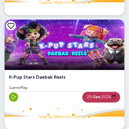
Veja as Melhores Ofertas
K-Pup Stars Daebak Reels
GamePlay
29/
Jan
/2026
Veja as Melhores Ofertas