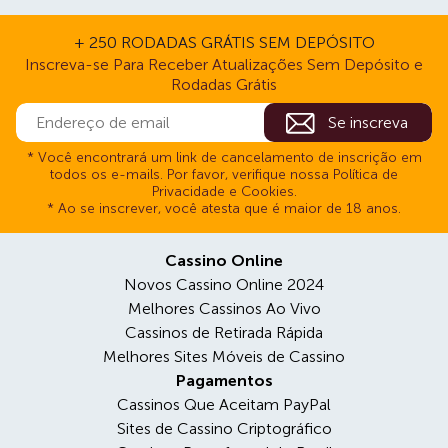
+ 250 RODADAS GRÁTIS SEM DEPÓSITO
Inscreva-se Para Receber Atualizações Sem Depósito e
Rodadas Grátis
* Você encontrará um link de cancelamento de inscrição em
todos os e-mails. Por favor, verifique nossa Política de
Privacidade e Cookies.
* Ao se inscrever, você atesta que é maior de 18 anos.
Cassino Online
Novos Cassino Online 2024
Melhores Cassinos Ao Vivo
Cassinos de Retirada Rápida
Melhores Sites Móveis de Cassino
Pagamentos
Cassinos Que Aceitam PayPal
Sites de Cassino Criptográfico