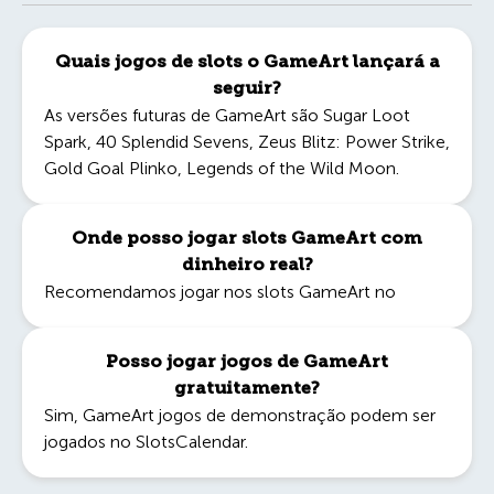
Quais jogos de slots o GameArt lançará a
seguir?
As versões futuras de GameArt são
Sugar Loot
Spark
,
40 Splendid Sevens
,
Zeus Blitz: Power Strike
,
Gold Goal Plinko
,
Legends of the Wild Moon
.
Onde posso jogar slots GameArt com
dinheiro real?
Recomendamos jogar nos slots GameArt no
Posso jogar jogos de GameArt
gratuitamente?
Sim,
GameArt jogos de demonstração
podem ser
jogados no SlotsCalendar.