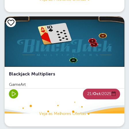
Blackjack Multipliers
GameArt
21/
Oct
/2025
Veja as Melhores Ofertas