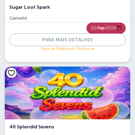
Sugar Loot Spark
GameArt
22/
Sep
/2026
PARA MAIS DETALHES
Veja as Melhores Ofertas
40 Splendid Sevens