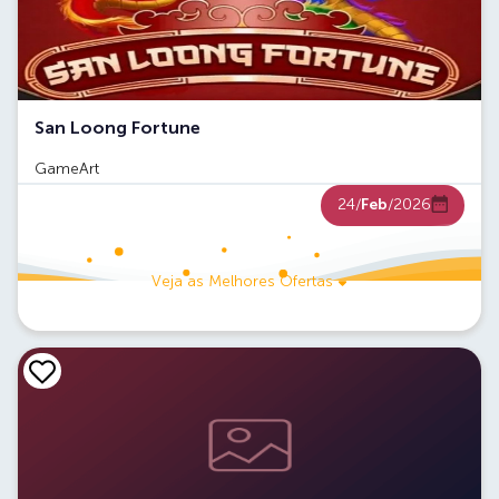
San Loong Fortune
GameArt
24/
Feb
/2026
Veja as Melhores Ofertas