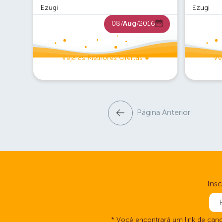
Ezugi
Ezugi
08/
Aug
/2016
Veja as Melhores Ofertas
Ve
Página Anterior
Ins
* Você encontrará um link de cance