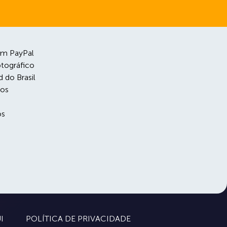
am PayPal
ptográfico
 do Brasil
nos
os
I
POLÍTICA DE PRIVACIDADE