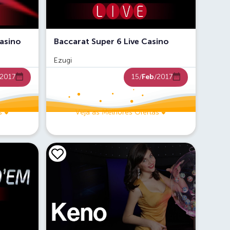
asino
Baccarat Super 6 Live Casino
Ezugi
/2017
15/
Feb
/2017
s
Veja as Melhores Ofertas