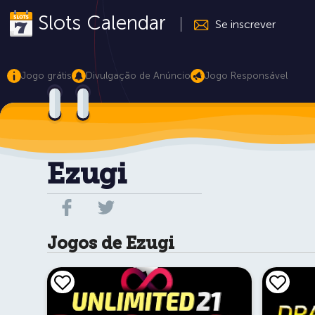
Slots
Calendar
Se inscrever
Jogo grátis
Divulgação de Anúncio
Jogo Responsável
Ezugi
Jogos de Ezugi