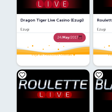
Dragon Tiger Live Casino (Ezugi)
Roulett
Ezugi
Ezugi
24/
May
/2017
Veja as Melhores Ofertas
Ve