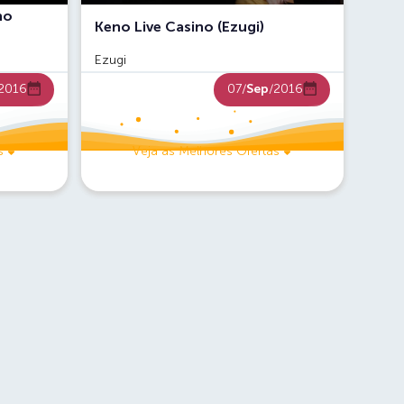
no
Keno Live Casino (Ezugi)
Ezugi
2016
07/
Sep
/2016
s
Veja as Melhores Ofertas