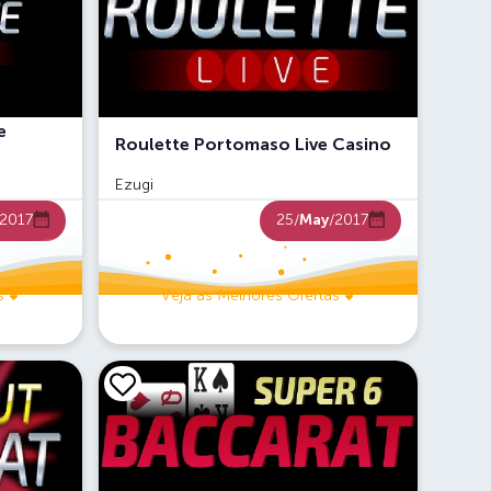
e
Roulette Portomaso Live Casino
Ezugi
/2017
25/
May
/2017
s
Veja as Melhores Ofertas