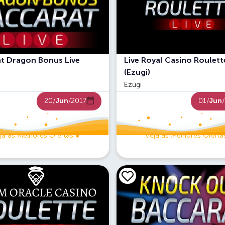
t Dragon Bonus Live
Live Royal Casino Roulett
(Ezugi)
Ezugi
20/
Jun
/2017
01/
Jun
ja as Melhores Ofertas
Veja as Melhores Oferta