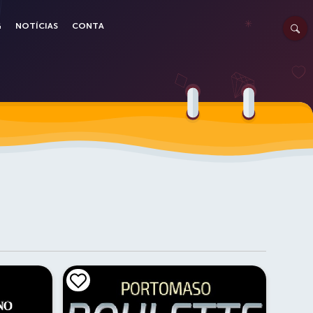
átis Sem Depósito
hores Casinos Online do Brasil
Bônus Sem Depósito
Casinos Criptográf
G
NOTÍCIAS
CONTA
as
Slots Clássicos
Login
Registro
 Bônus do Cassino 2024
odos de Pagamento Casino
Melhores Sites de C