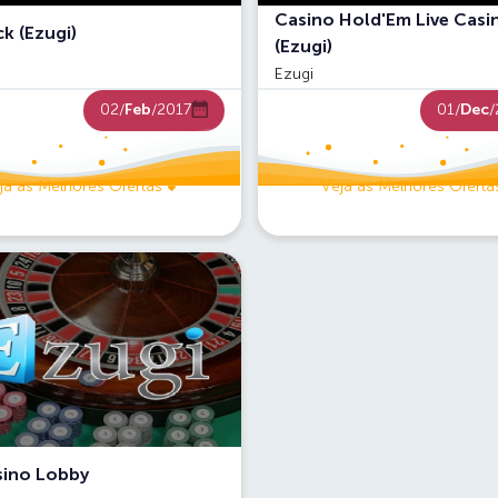
Casino Hold'Em Live Casi
ck (Ezugi)
(Ezugi)
Ezugi
02/
Feb
/2017
01/
Dec
/
ja as Melhores Ofertas
Veja as Melhores Oferta
sino Lobby