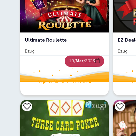
Ultimate Roulette
EZ Deal
Ezugi
Ezugi
10/
Mar
/2023
Veja as Melhores Ofertas
Ve