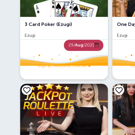
3 Card Poker (Ezugi)
One Day
Ezugi
Ezugi
29/
Aug
/2021
Veja as Melhores Ofertas
Ve