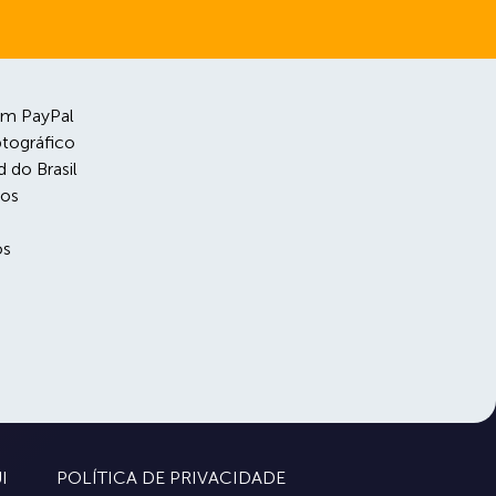
am PayPal
ptográfico
 do Brasil
nos
os
I
POLÍTICA DE PRIVACIDADE