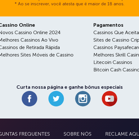
* Ao se inscrever, você atesta que é maior de 18 anos.
Cassino Online
Pagamentos
Novos Cassino Online 2024
Cassinos Que Aceit
Melhores Cassinos Ao Vivo
Sites de Cassino Cri
Cassinos de Retirada Rápida
Cassinos Paysafecard
Melhores Sites Móveis de Cassino
Melhores Skrill Casi
Litecoin Cassinos
Bitcoin Cash Cassin
Curta nossa página e ganhe bônus especiais
GUNTAS FREQUENTES
SOBRE NÓS
RECLAME AQU