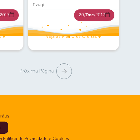
Ezugi
/2017
20/
Dec
/2017
s
Veja as Melhores Ofertas
Próxima Página
átis
 Política de Privacidade e Cookies.