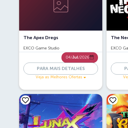
The Apex Dregs
The Ne
EXCO Game Studio
EXCO Ga
04/
Jul
/2026
PARA MAIS DETALHES
P
Veja as Melhores Ofertas
Ve