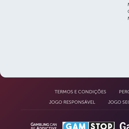
TERMOS E CONDIÇÕES
PER
JOGO RESPONSÁVEL
JOGO SE