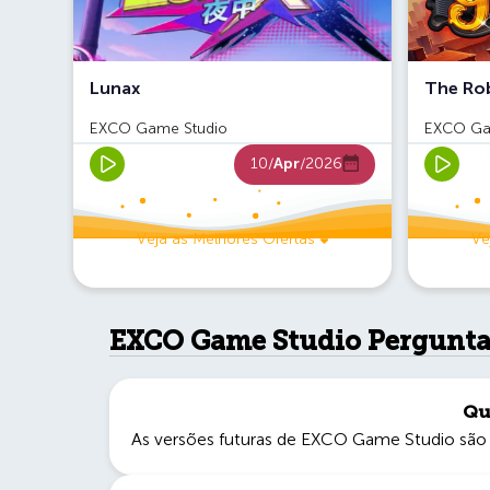
Lunax
The Rob
EXCO Game Studio
EXCO Ga
10/
Apr
/2026
Veja as Melhores Ofertas
Ve
EXCO Game Studio Pergunta
Qu
As versões futuras de EXCO Game Studio sã