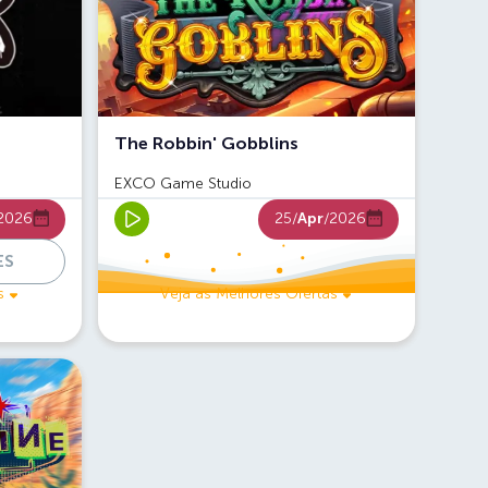
The Robbin' Gobblins
EXCO Game Studio
2026
25/
Apr
/2026
ES
s
Veja as Melhores Ofertas