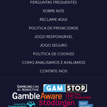
PERGUNTAS FREQUENTES
SOBRE NÓS
RECLAME AQUI
POLÍTICA DE PRIVACIDADE
JOGO RESPONSÁVEL
JOGO SEGURO
POLÍTICA DE COOKIES
COMO ANALISAMOS E AVALIAMOS
CONTATE-NOS