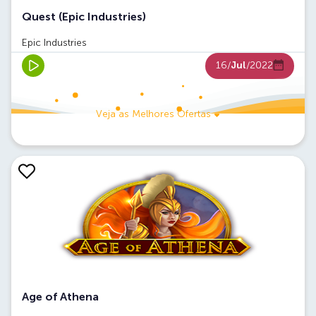
Quest (Epic Industries)
Epic Industries
16/
Jul
/2022
Veja as Melhores Ofertas
Age of Athena