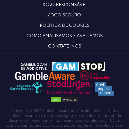
JOGO RESPONSÁVEL
JOGO SEGURO
POLÍTICA DE COOKIES
COMO ANALISAMOS E AVALIAMOS
CONTATE-NOS
Copyright © 2024 SlotsCalendar, todos os direitos reservados.
SlotsCalendar não é responsável pela validade de qualquer oferta
listada no site. Recomendamos vivamente que verifique os T&Cs de
todos os casinos mencionados antes de registar uma conta ou fazer