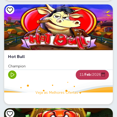
Hot Bull
Champion
11/
Feb
/2026
Veja as Melhores Ofertas