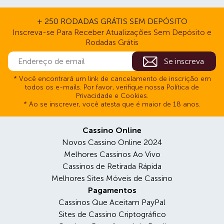
+ 250 RODADAS GRÁTIS SEM DEPÓSITO
Inscreva-se Para Receber Atualizações Sem Depósito e
Rodadas Grátis
* Você encontrará um link de cancelamento de inscrição em
todos os e-mails. Por favor, verifique nossa Política de
Privacidade e Cookies.
* Ao se inscrever, você atesta que é maior de 18 anos.
Cassino Online
Novos Cassino Online 2024
Melhores Cassinos Ao Vivo
Cassinos de Retirada Rápida
Melhores Sites Móveis de Cassino
Pagamentos
Cassinos Que Aceitam PayPal
Sites de Cassino Criptográfico