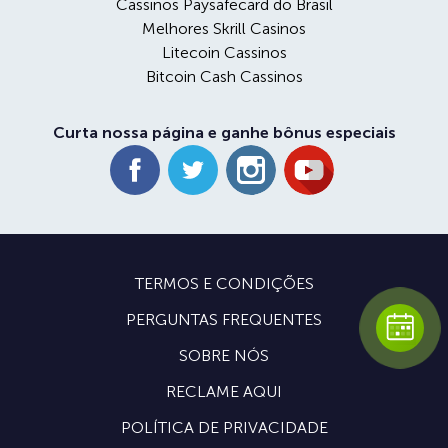
Cassinos Paysafecard do Brasil
Melhores Skrill Casinos
Litecoin Cassinos
Bitcoin Cash Cassinos
Curta nossa página e ganhe bônus especiais
TERMOS E CONDIÇÕES
PERGUNTAS FREQUENTES
SOBRE NÓS
RECLAME AQUI
POLÍTICA DE PRIVACIDADE