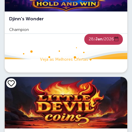
Djinn's Wonder
Champion
28/
Jan
/2026
Veja as Melhores Ofertas