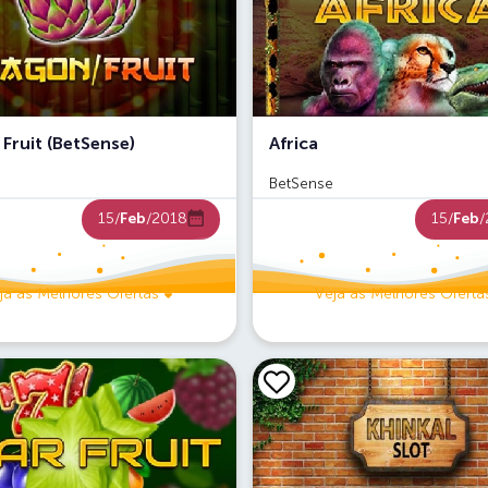
Fruit (BetSense)
Africa
BetSense
15/
Feb
/2018
15/
Feb
/
ja as Melhores Ofertas
Veja as Melhores Oferta