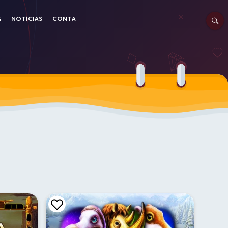
átis Sem Depósito
hores Casinos Online do Brasil
Bônus Sem Depósito
Casinos Criptográf
G
NOTÍCIAS
CONTA
as
Slots Clássicos
Login
Registro
 Bônus do Cassino 2024
odos de Pagamento Casino
Melhores Sites de C