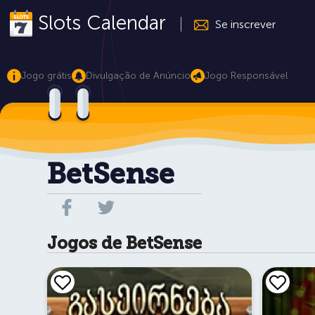
Slots
Calendar
Se inscrever
Jogo grátis
Divulgação de Anúncio
Jogo Responsável
BetSense
Jogos de BetSense