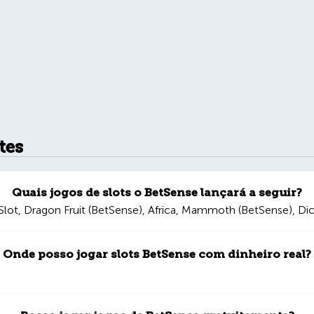
tes
Quais jogos de slots o BetSense lançará a seguir?
Slot
,
Dragon Fruit (BetSense)
,
Africa
,
Mammoth (BetSense)
,
Dic
Onde posso jogar slots BetSense com dinheiro real?