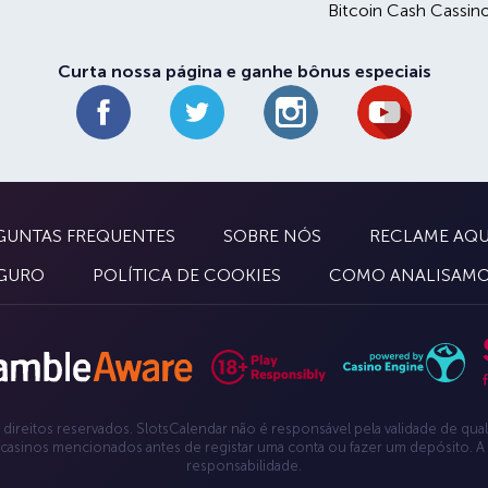
Bitcoin Cash Cassin
Curta nossa página e ganhe bônus especiais
GUNTAS FREQUENTES
SOBRE NÓS
RECLAME AQU
GURO
POLÍTICA DE COOKIES
COMO ANALISAMO
direitos reservados. SlotsCalendar não é responsável pela validade de qua
casinos mencionados antes de registar uma conta ou fazer um depósito. A
responsabilidade.