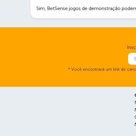
Sim,
BetSense jogos de demonstração
podem 
Ins
* Você encontrará um link de cance