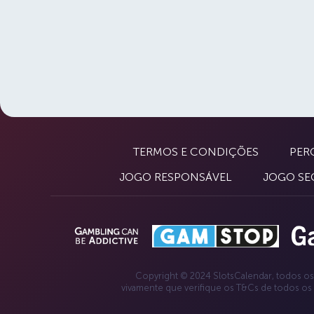
TERMOS E CONDIÇÕES
PER
JOGO RESPONSÁVEL
JOGO SE
Copyright © 2024 SlotsCalendar, todos os 
vivamente que verifique os T&Cs de todos os 