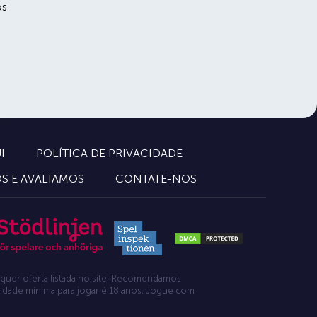
os
I
POLÍTICA DE PRIVACIDADE
S E AVALIAMOS
CONTATE-NOS
lquer oferta listada no site. Recomendamos
 idade mínima para jogar é 18 anos. Jogue com