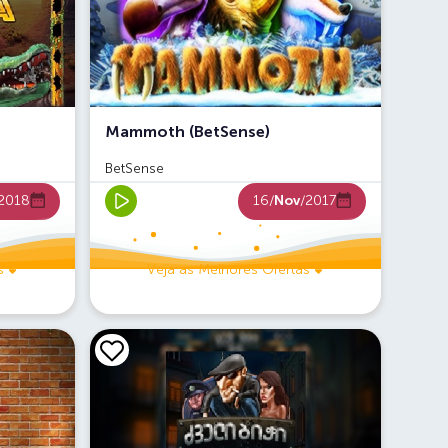
Mammoth (BetSense)
BetSense
2018
16/
Nov
/2017
s
Veja as Melhores Ofertas