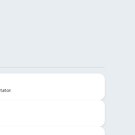
tator
.