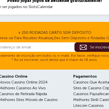
Posso jogar jogos de BetSense gratuitamente?
ser jogados no SlotsCalendar.
+ 250 RODADAS GRÁTIS SEM DEPÓSITO
creva-se Para Receber Atualizações Sem Depósito e Rodadas Gr
lamento de inscrição em todos os e-mails. Por favor, verifique nossa
* Ao se inscrever, você atesta que é maior de 18 anos.
Cassino Online
Pagamentos
Novos Cassino Online 2024
Cassinos Que Aceit
Melhores Cassinos Ao Vivo
Sites de Cassino Cri
Cassinos de Retirada Rápida
Cassinos Paysafecard
Melhores Sites Móveis de Cassino
Melhores Skrill Casi
Litecoin Cassinos