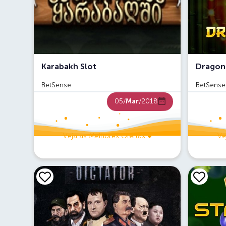
Karabakh Slot
Dragon 
BetSense
BetSense
05/
Mar
/2018
Veja as Melhores Ofertas
Ve